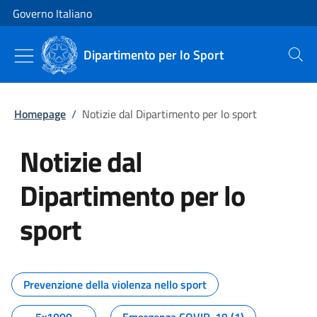
Vai al contenuto
Vai alla navigazione del sito
Governo Italiano
Dipartimento per lo Sport
Cerca
Homepage
/
Notizie dal Dipartimento per lo sport
Notizie dal
Dipartimento per lo
sport
Tutti i contenuti della pagina No
Prevenzione della violenza nello sport