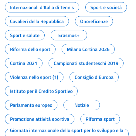
Internazionali d'Italia di Tennis
Sport e società
Cavalieri della Repubblica
Onoreficenze
Sport e salute
Erasmus+
Riforma dello sport
Milano Cortina 2026
Cortina 2021
Campionati studenteschi 2019
Violenza nello sport (1)
Consiglio d'Europa
Istituto per il Credito Sportivo
Parlamento europeo
Notizie
Promozione attività sportiva
Riforma sport
Giornata internazionale dello sport per lo sviluppo e la