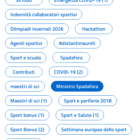
5x1000
Emergenza COVID-19 (1)
Indennità collaboratori sportivi
Olimpiadi invernali 2026
Hackathon
Agenti sportivi
#distantimauniti
Sport e scuola
Spadafora
Contributi
COVID-19 (2)
maestri di sci
Ministro Spadafora
Maestri di sci (1)
Sport e periferie 2018
Sport bonus (1)
Sport e Salute (1)
Sport Bonus (2)
Settimana europea dello sport