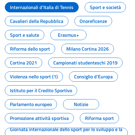
Internazionali d'Italia di Tennis
Sport e società
Cavalieri della Repubblica
Onoreficenze
Sport e salute
Erasmus+
Riforma dello sport
Milano Cortina 2026
Cortina 2021
Campionati studenteschi 2019
Violenza nello sport (1)
Consiglio d'Europa
Istituto per il Credito Sportivo
Parlamento europeo
Notizie
Promozione attività sportiva
Riforma sport
Giornata internazionale dello sport per lo sviluppo e la