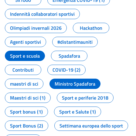
5x1000
Emergenza COVID-19 (1)
Indennità collaboratori sportivi
Olimpiadi invernali 2026
Hackathon
Agenti sportivi
#distantimauniti
Sport e scuola
Spadafora
Contributi
COVID-19 (2)
maestri di sci
Ministro Spadafora
Maestri di sci (1)
Sport e periferie 2018
Sport bonus (1)
Sport e Salute (1)
Sport Bonus (2)
Settimana europea dello sport