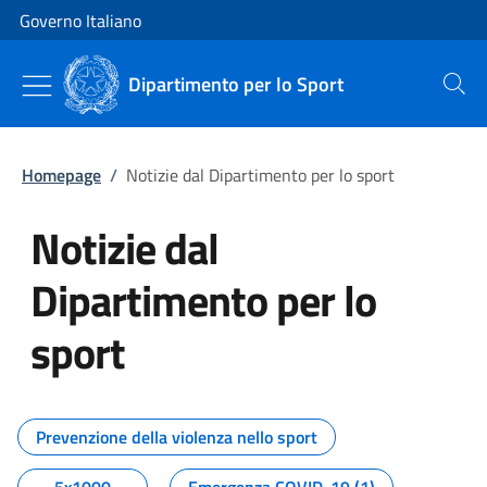
Vai al contenuto
Vai alla navigazione del sito
Governo Italiano
Dipartimento per lo Sport
Cerca
Homepage
/
Notizie dal Dipartimento per lo sport
Notizie dal
Dipartimento per lo
sport
Tutti i contenuti della pagina No
Prevenzione della violenza nello sport