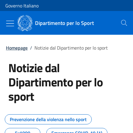
Vai al contenuto
Vai alla navigazione del sito
Governo Italiano
Dipartimento per lo Sport
Cerca
Homepage
/
Notizie dal Dipartimento per lo sport
Notizie dal
Dipartimento per lo
sport
Tutti i contenuti della pagina No
Prevenzione della violenza nello sport