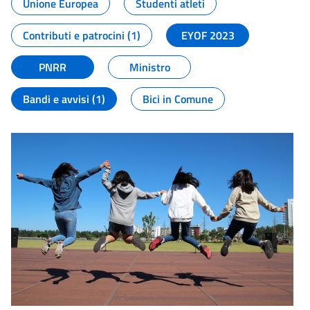
Unione Europea
Studenti atleti
Contributi e patrocini (1)
EYOF 2023
PNRR
Ministro
Bandi e avvisi (1)
Bici in Comune