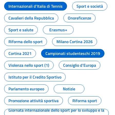
Internazionali d'Italia di Tennis
Sport e società
Cavalieri della Repubblica
Onoreficenze
Sport e salute
Erasmus+
Riforma dello sport
Milano Cortina 2026
Cortina 2021
Campionati studenteschi 2019
Violenza nello sport (1)
Consiglio d'Europa
Istituto per il Credito Sportivo
Parlamento europeo
Notizie
Promozione attività sportiva
Riforma sport
Giornata internazionale dello sport per lo sviluppo e la