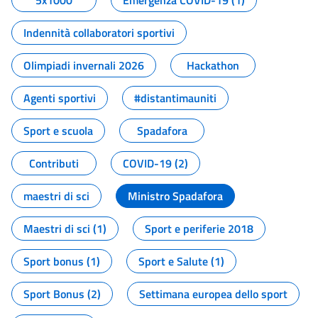
5x1000
Emergenza COVID-19 (1)
Indennità collaboratori sportivi
Olimpiadi invernali 2026
Hackathon
Agenti sportivi
#distantimauniti
Sport e scuola
Spadafora
Contributi
COVID-19 (2)
maestri di sci
Ministro Spadafora
Maestri di sci (1)
Sport e periferie 2018
Sport bonus (1)
Sport e Salute (1)
Sport Bonus (2)
Settimana europea dello sport