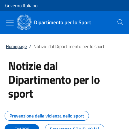
Vai al contenuto
Vai alla navigazione del sito
Governo Italiano
Dipartimento per lo Sport
Cerca
Homepage
/
Notizie dal Dipartimento per lo sport
Notizie dal
Dipartimento per lo
sport
Tutti i contenuti della pagina No
Prevenzione della violenza nello sport