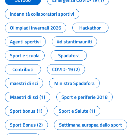
5x1000
Emergenza COVID-19 (1)
Indennità collaboratori sportivi
Olimpiadi invernali 2026
Hackathon
Agenti sportivi
#distantimauniti
Sport e scuola
Spadafora
Contributi
COVID-19 (2)
maestri di sci
Ministro Spadafora
Maestri di sci (1)
Sport e periferie 2018
Sport bonus (1)
Sport e Salute (1)
Sport Bonus (2)
Settimana europea dello sport