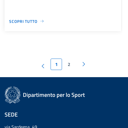
SCOPRI TUTTO
1
2
Dipartimento per lo Sport
SEDE
via Sardegna, 49