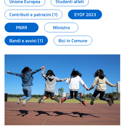
Unione Europea
Studenti atleti
Contributi e patrocini (1)
EYOF 2023
PNRR
Ministro
Bandi e avvisi (1)
Bici in Comune