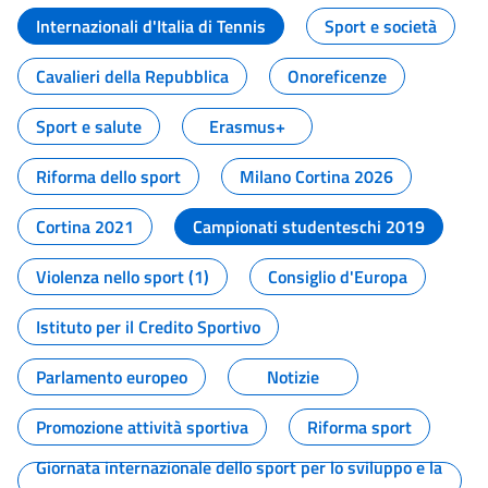
Internazionali d'Italia di Tennis
Sport e società
Cavalieri della Repubblica
Onoreficenze
Sport e salute
Erasmus+
Riforma dello sport
Milano Cortina 2026
Cortina 2021
Campionati studenteschi 2019
Violenza nello sport (1)
Consiglio d'Europa
Istituto per il Credito Sportivo
Parlamento europeo
Notizie
Promozione attività sportiva
Riforma sport
Giornata internazionale dello sport per lo sviluppo e la