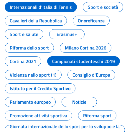
Internazionali d'Italia di Tennis
Sport e società
Cavalieri della Repubblica
Onoreficenze
Sport e salute
Erasmus+
Riforma dello sport
Milano Cortina 2026
Cortina 2021
Campionati studenteschi 2019
Violenza nello sport (1)
Consiglio d'Europa
Istituto per il Credito Sportivo
Parlamento europeo
Notizie
Promozione attività sportiva
Riforma sport
Giornata internazionale dello sport per lo sviluppo e la