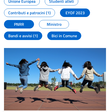
Unione Europea
Studenti atleti
Contributi e patrocini (1)
EYOF 2023
PNRR
Ministro
Bandi e avvisi (1)
Bici in Comune