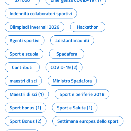
5x1000
Emergenza COVID-19 (1)
Indennità collaboratori sportivi
Olimpiadi invernali 2026
Hackathon
Agenti sportivi
#distantimauniti
Sport e scuola
Spadafora
Contributi
COVID-19 (2)
maestri di sci
Ministro Spadafora
Maestri di sci (1)
Sport e periferie 2018
Sport bonus (1)
Sport e Salute (1)
Sport Bonus (2)
Settimana europea dello sport