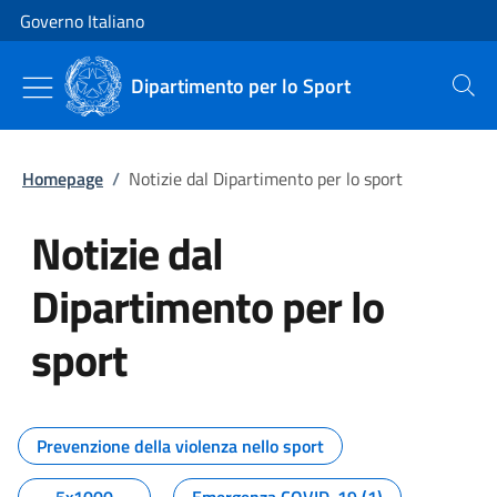
Vai al contenuto
Vai alla navigazione del sito
Governo Italiano
Dipartimento per lo Sport
Cerca
Homepage
/
Notizie dal Dipartimento per lo sport
Notizie dal
Dipartimento per lo
sport
Tutti i contenuti della pagina No
Prevenzione della violenza nello sport