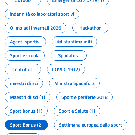
5x1000
Emergenza COVID-19 (1)
Indennità collaboratori sportivi
Olimpiadi invernali 2026
Hackathon
Agenti sportivi
#distantimauniti
Sport e scuola
Spadafora
Contributi
COVID-19 (2)
maestri di sci
Ministro Spadafora
Maestri di sci (1)
Sport e periferie 2018
Sport bonus (1)
Sport e Salute (1)
Sport Bonus (2)
Settimana europea dello sport