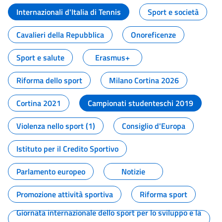
Internazionali d'Italia di Tennis
Sport e società
Cavalieri della Repubblica
Onoreficenze
Sport e salute
Erasmus+
Riforma dello sport
Milano Cortina 2026
Cortina 2021
Campionati studenteschi 2019
Violenza nello sport (1)
Consiglio d'Europa
Istituto per il Credito Sportivo
Parlamento europeo
Notizie
Promozione attività sportiva
Riforma sport
Giornata internazionale dello sport per lo sviluppo e la