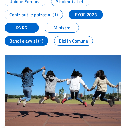
Unione Europea
Studenti atleti
Contributi e patrocini (1)
EYOF 2023
PNRR
Ministro
Bandi e avvisi (1)
Bici in Comune