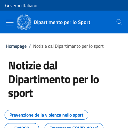
Vai al contenuto
Vai alla navigazione del sito
Governo Italiano
Dipartimento per lo Sport
Cerca
Homepage
/
Notizie dal Dipartimento per lo sport
Notizie dal
Dipartimento per lo
sport
Tutti i contenuti della pagina No
Prevenzione della violenza nello sport