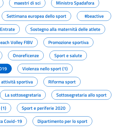
maestri di sci
Ministro Spadafora
Settimana europea dello sport
#beactive
 Entrate
Sostegno alla maternità delle atlete
Beach Volley FIBV
Promozione sportiva
Onoreficenze
Sport e salute
2019
Violenza nello sport (1)
attività sportiva
Riforma sport
La sottosegretaria
Sottosegretaria allo sport
 (1)
Sport e periferie 2020
a Covid-19
Dipartimento per lo sport