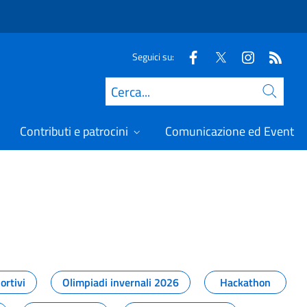
Seguici su:
Cerca
Contributi e patrocini
Comunicazione ed Eventi
t
ortivi
Olimpiadi invernali 2026
Hackathon