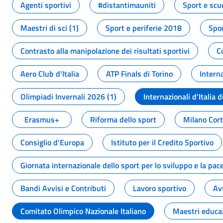
Agenti sportivi
#distantimauniti
Sport e scu
Maestri di sci (1)
Sport e periferie 2018
Spor
Contrasto alla manipolazione dei risultati sportivi
C
Aero Club d'Italia
ATP Finals di Torino
Interna
Olimpiadi Invernali 2026 (1)
Internazionali d'Italia d
Erasmus+
Riforma dello sport
Milano Cor
Consiglio d'Europa
Istituto per il Credito Sportivo
Giornata internazionale dello sport per lo sviluppo e la pac
Bandi Avvisi e Contributi
Lavoro sportivo
Av
Comitato Olimpico Nazionale Italiano
Maestri educa