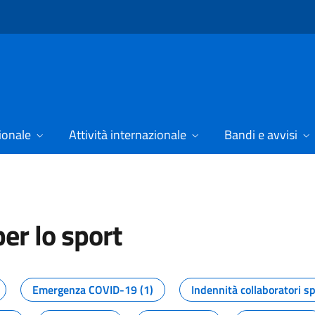
ionale
Attività internazionale
Bandi e avvisi
er lo sport
tizie dal Dipartimento per lo spor
Emergenza COVID-19 (1)
Indennità collaboratori sp