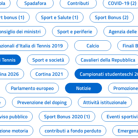
ola
Spadafora
Contributi
COVID-19 (2)
t bonus (1)
Sport e Salute (1)
Sport Bonus (2)
onsiglio dei ministri
Sport e periferie
Agenzia delle
zionali d'Italia di Tennis 2019
Calcio
Finali 
i Tennis
Sport e società
Cavalieri della Repubblica
tina 2026
Cortina 2021
Campionati studenteschi 
Parlamento europeo
Notizie
Promozione 
e
Prevenzione del doping
Attività istituzionale
viso pubblico
Sport Bonus 2020 (1)
Eventi sportivi
zione motoria
contributi a fondo perduto
Emergenz