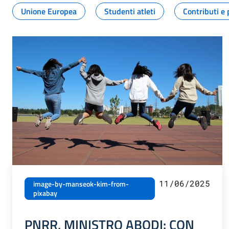
Unione Europea
Studenti atleti
Contributi e 
11/06/2025
image-by-manseok-kim-from-
pixabay
PNRR, MINISTRO ABODI: CON