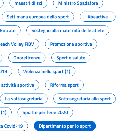
maestri di sci
Ministro Spadafora
Settimana europea dello sport
#beactive
 Entrate
Sostegno alla maternità delle atlete
Beach Volley FIBV
Promozione sportiva
Onoreficenze
Sport e salute
2019
Violenza nello sport (1)
attività sportiva
Riforma sport
La sottosegretaria
Sottosegretaria allo sport
 (1)
Sport e periferie 2020
a Covid-19
Dipartimento per lo sport