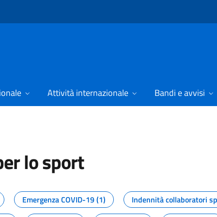
ionale
Attività internazionale
Bandi e avvisi
er lo sport
tizie dal Dipartimento per lo spor
Emergenza COVID-19 (1)
Indennità collaboratori sp