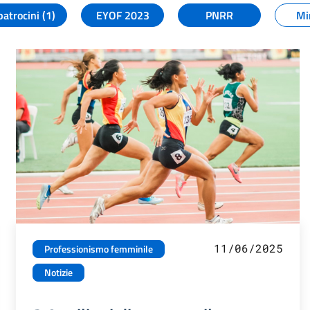
patrocini (1)
EYOF 2023
PNRR
Mi
11/06/2025
Professionismo femminile
Notizie