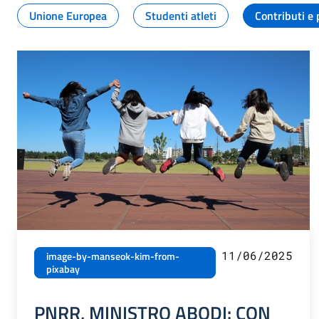
Unione Europea
Studenti atleti
Contributi e 
11/06/2025
image-by-manseok-kim-from-
pixabay
PNRR, MINISTRO ABODI: CON