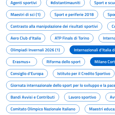
Agenti sportivi
#distantimauniti
Sport e scu
Maestri di sci (1)
Sport e periferie 2018
Spor
Contrasto alla manipolazione dei risultati sportivi
C
Aero Club d'Italia
ATP Finals di Torino
Interna
Olimpiadi Invernali 2026 (1)
Internazionali d'Italia d
Erasmus+
Riforma dello sport
Milano Cor
Consiglio d'Europa
Istituto per il Credito Sportivo
Giornata internazionale dello sport per lo sviluppo e la pac
Bandi Avvisi e Contributi
Lavoro sportivo
Av
Comitato Olimpico Nazionale Italiano
Maestri educa