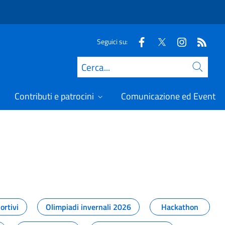
Seguici su:
Cerca
Contributi e patrocini
Comunicazione ed Eventi
t
ortivi
Olimpiadi invernali 2026
Hackathon