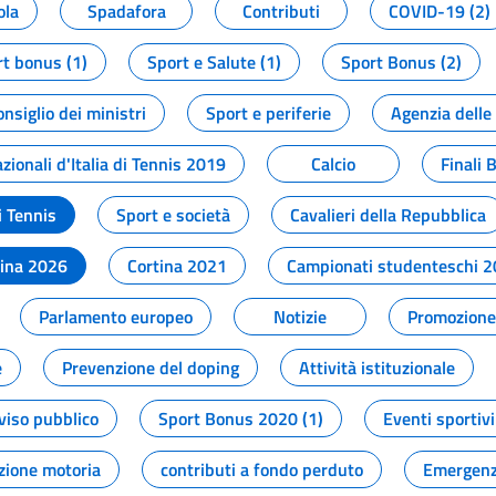
ola
Spadafora
Contributi
COVID-19 (2)
t bonus (1)
Sport e Salute (1)
Sport Bonus (2)
onsiglio dei ministri
Sport e periferie
Agenzia delle
zionali d'Italia di Tennis 2019
Calcio
Finali 
i Tennis
Sport e società
Cavalieri della Repubblica
tina 2026
Cortina 2021
Campionati studenteschi 
Parlamento europeo
Notizie
Promozione 
e
Prevenzione del doping
Attività istituzionale
viso pubblico
Sport Bonus 2020 (1)
Eventi sportivi
zione motoria
contributi a fondo perduto
Emergenz