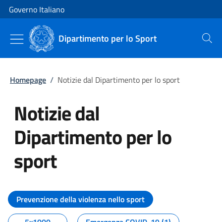
Vai al contenuto
Vai alla navigazione del sito
Governo Italiano
Dipartimento per lo Sport
Cerca
Homepage
/
Notizie dal Dipartimento per lo sport
Notizie dal
Dipartimento per lo
sport
Tutti i contenuti della pagina No
Prevenzione della violenza nello sport