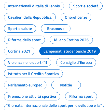
Internazionali d'Italia di Tennis
Sport e società
Cavalieri della Repubblica
Onoreficenze
Sport e salute
Erasmus+
Riforma dello sport
Milano Cortina 2026
Cortina 2021
Campionati studenteschi 2019
Violenza nello sport (1)
Consiglio d'Europa
Istituto per il Credito Sportivo
Parlamento europeo
Notizie
Promozione attività sportiva
Riforma sport
Giornata internazionale dello sport per lo sviluppo e la