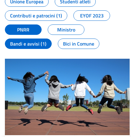
Unione Europea
Studenti atleti
Contributi e patrocini (1)
EYOF 2023
PNRR
Ministro
Bandi e avvisi (1)
Bici in Comune