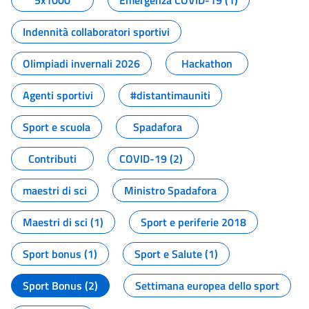
5x1000
Emergenza COVID-19 (1)
Indennità collaboratori sportivi
Olimpiadi invernali 2026
Hackathon
Agenti sportivi
#distantimauniti
Sport e scuola
Spadafora
Contributi
COVID-19 (2)
maestri di sci
Ministro Spadafora
Maestri di sci (1)
Sport e periferie 2018
Sport bonus (1)
Sport e Salute (1)
Sport Bonus (2)
Settimana europea dello sport