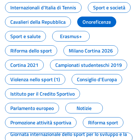
Internazionali d'Italia di Tennis
Sport e società
Cavalieri della Repubblica
Onoreficenze
Sport e salute
Erasmus+
Riforma dello sport
Milano Cortina 2026
Cortina 2021
Campionati studenteschi 2019
Violenza nello sport (1)
Consiglio d'Europa
Istituto per il Credito Sportivo
Parlamento europeo
Notizie
Promozione attività sportiva
Riforma sport
Giornata internazionale dello sport per lo sviluppo e la