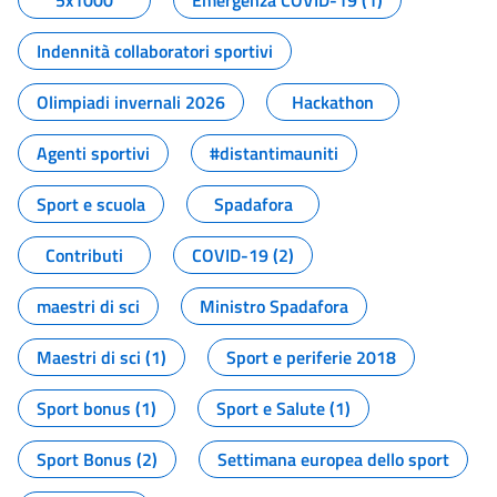
5x1000
Emergenza COVID-19 (1)
Indennità collaboratori sportivi
Olimpiadi invernali 2026
Hackathon
Agenti sportivi
#distantimauniti
Sport e scuola
Spadafora
Contributi
COVID-19 (2)
maestri di sci
Ministro Spadafora
Maestri di sci (1)
Sport e periferie 2018
Sport bonus (1)
Sport e Salute (1)
Sport Bonus (2)
Settimana europea dello sport