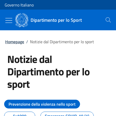
Vai al contenuto
Vai alla navigazione del sito
Governo Italiano
Dipartimento per lo Sport
Cerca
Homepage
/
Notizie dal Dipartimento per lo sport
Notizie dal
Dipartimento per lo
sport
Tutti i contenuti della pagina No
Prevenzione della violenza nello sport