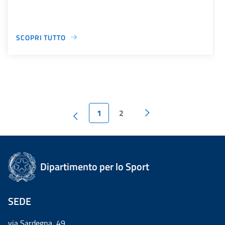
SCOPRI TUTTO
1
2
Dipartimento per lo Sport
SEDE
via Sardegna, 49