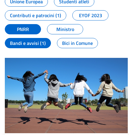
Unione Europea
Studenti atleti
Contributi e patrocini (1)
EYOF 2023
PNRR
Ministro
Bandi e avvisi (1)
Bici in Comune