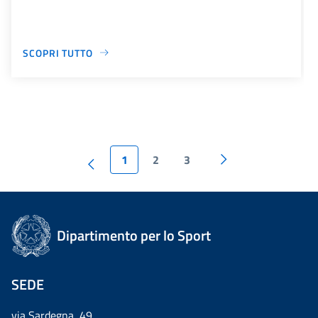
SCOPRI TUTTO
1
2
3
Dipartimento per lo Sport
SEDE
via Sardegna, 49