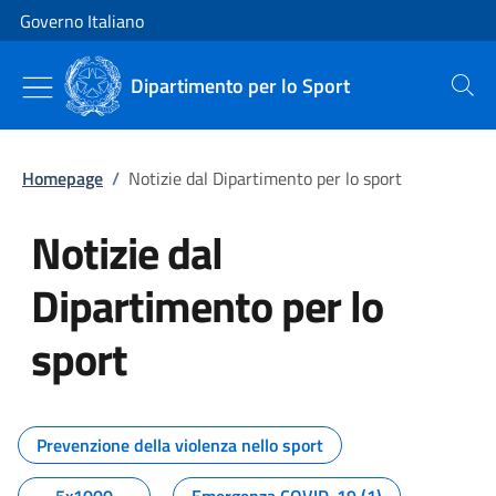
Vai al contenuto
Vai alla navigazione del sito
Governo Italiano
Dipartimento per lo Sport
Cerca
Homepage
/
Notizie dal Dipartimento per lo sport
Notizie dal
Dipartimento per lo
sport
Tutti i contenuti della pagina No
Prevenzione della violenza nello sport