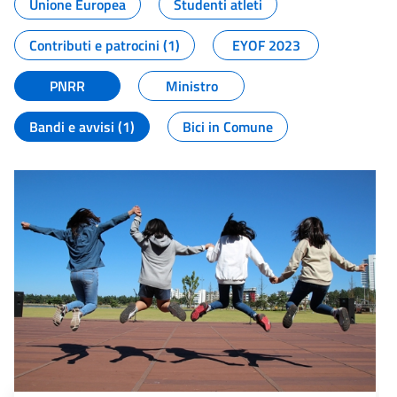
Unione Europea
Studenti atleti
Contributi e patrocini (1)
EYOF 2023
PNRR
Ministro
Bandi e avvisi (1)
Bici in Comune