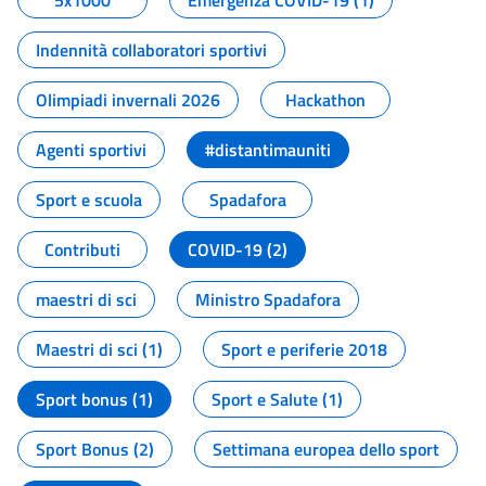
5x1000
Emergenza COVID-19 (1)
Indennità collaboratori sportivi
Olimpiadi invernali 2026
Hackathon
Agenti sportivi
#distantimauniti
Sport e scuola
Spadafora
Contributi
COVID-19 (2)
maestri di sci
Ministro Spadafora
Maestri di sci (1)
Sport e periferie 2018
Sport bonus (1)
Sport e Salute (1)
Sport Bonus (2)
Settimana europea dello sport