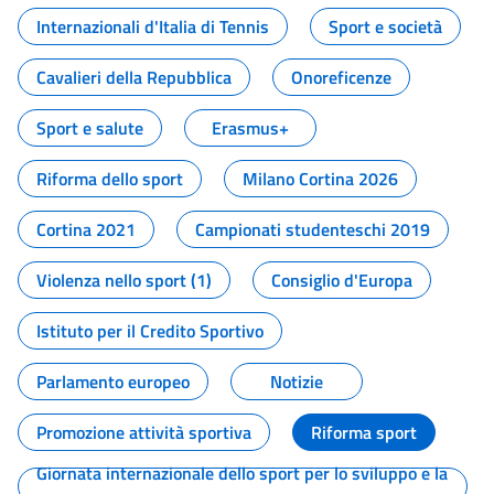
Internazionali d'Italia di Tennis
Sport e società
Cavalieri della Repubblica
Onoreficenze
Sport e salute
Erasmus+
Riforma dello sport
Milano Cortina 2026
Cortina 2021
Campionati studenteschi 2019
Violenza nello sport (1)
Consiglio d'Europa
Istituto per il Credito Sportivo
Parlamento europeo
Notizie
Promozione attività sportiva
Riforma sport
Giornata internazionale dello sport per lo sviluppo e la