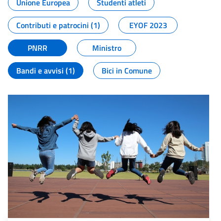
Unione Europea
Studenti atleti
Contributi e patrocini (1)
EYOF 2023
PNRR
Ministro
Bandi e avvisi (1)
Bici in Comune