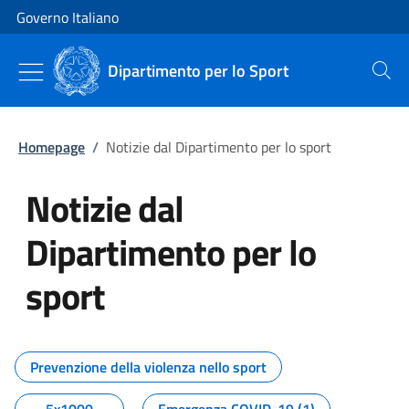
Vai al contenuto
Vai alla navigazione del sito
Governo Italiano
Dipartimento per lo Sport
Cerca
Homepage
/
Notizie dal Dipartimento per lo sport
Notizie dal
Dipartimento per lo
sport
Tutti i contenuti della pagina No
Prevenzione della violenza nello sport