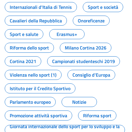
Internazionali d'Italia di Tennis
Sport e società
Cavalieri della Repubblica
Onoreficenze
Sport e salute
Erasmus+
Riforma dello sport
Milano Cortina 2026
Cortina 2021
Campionati studenteschi 2019
Violenza nello sport (1)
Consiglio d'Europa
Istituto per il Credito Sportivo
Parlamento europeo
Notizie
Promozione attività sportiva
Riforma sport
Giornata internazionale dello sport per lo sviluppo e la