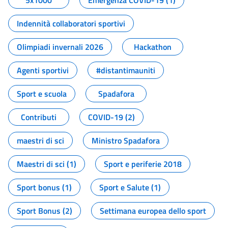
5x1000
Emergenza COVID-19 (1)
Indennità collaboratori sportivi
Olimpiadi invernali 2026
Hackathon
Agenti sportivi
#distantimauniti
Sport e scuola
Spadafora
Contributi
COVID-19 (2)
maestri di sci
Ministro Spadafora
Maestri di sci (1)
Sport e periferie 2018
Sport bonus (1)
Sport e Salute (1)
Sport Bonus (2)
Settimana europea dello sport