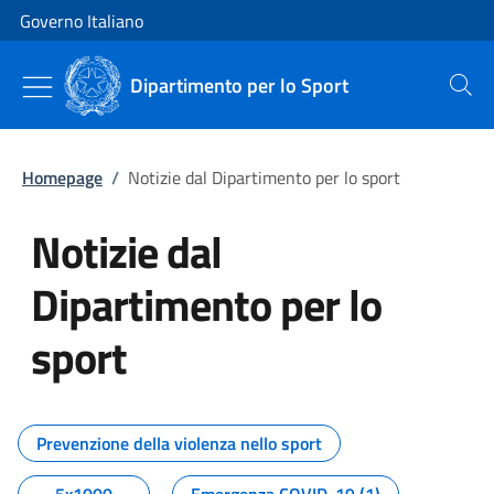
Vai al contenuto
Vai alla navigazione del sito
Governo Italiano
Dipartimento per lo Sport
Cerca
Homepage
/
Notizie dal Dipartimento per lo sport
Notizie dal
Dipartimento per lo
sport
Tutti i contenuti della pagina No
Prevenzione della violenza nello sport