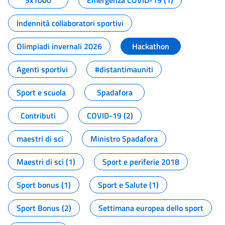
5x1000
Emergenza COVID-19 (1)
Indennità collaboratori sportivi
Olimpiadi invernali 2026
Hackathon
Agenti sportivi
#distantimauniti
Sport e scuola
Spadafora
Contributi
COVID-19 (2)
maestri di sci
Ministro Spadafora
Maestri di sci (1)
Sport e periferie 2018
Sport bonus (1)
Sport e Salute (1)
Sport Bonus (2)
Settimana europea dello sport