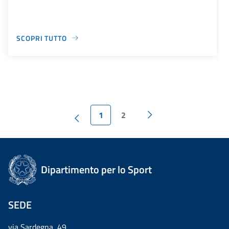
SCOPRI TUTTO
1
2
Dipartimento per lo Sport
SEDE
via Sardegna, 49