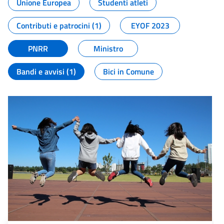
Unione Europea
Studenti atleti
Contributi e patrocini (1)
EYOF 2023
PNRR
Ministro
Bandi e avvisi (1)
Bici in Comune