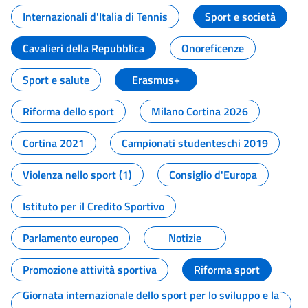
Internazionali d'Italia di Tennis
Sport e società
Cavalieri della Repubblica
Onoreficenze
Sport e salute
Erasmus+
Riforma dello sport
Milano Cortina 2026
Cortina 2021
Campionati studenteschi 2019
Violenza nello sport (1)
Consiglio d'Europa
Istituto per il Credito Sportivo
Parlamento europeo
Notizie
Promozione attività sportiva
Riforma sport
Giornata internazionale dello sport per lo sviluppo e la