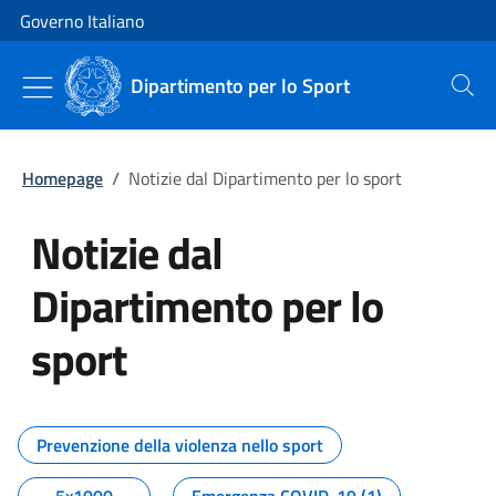
Vai al contenuto
Vai alla navigazione del sito
Governo Italiano
Dipartimento per lo Sport
Cerca
Homepage
/
Notizie dal Dipartimento per lo sport
Notizie dal
Dipartimento per lo
sport
Tutti i contenuti della pagina No
Prevenzione della violenza nello sport