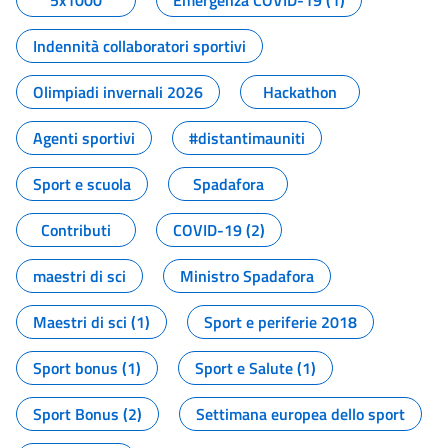
5x1000
Emergenza COVID-19 (1)
Indennità collaboratori sportivi
Olimpiadi invernali 2026
Hackathon
Agenti sportivi
#distantimauniti
Sport e scuola
Spadafora
Contributi
COVID-19 (2)
maestri di sci
Ministro Spadafora
Maestri di sci (1)
Sport e periferie 2018
Sport bonus (1)
Sport e Salute (1)
Sport Bonus (2)
Settimana europea dello sport