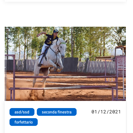
01/12/2021
asd/ssd
seconda finestra
forfettario