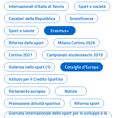
Internazionali d'Italia di Tennis
Sport e società
Cavalieri della Repubblica
Onoreficenze
Sport e salute
Erasmus+
Riforma dello sport
Milano Cortina 2026
Cortina 2021
Campionati studenteschi 2019
Violenza nello sport (1)
Consiglio d'Europa
Istituto per il Credito Sportivo
Parlamento europeo
Notizie
Promozione attività sportiva
Riforma sport
Giornata internazionale dello sport per lo sviluppo e la