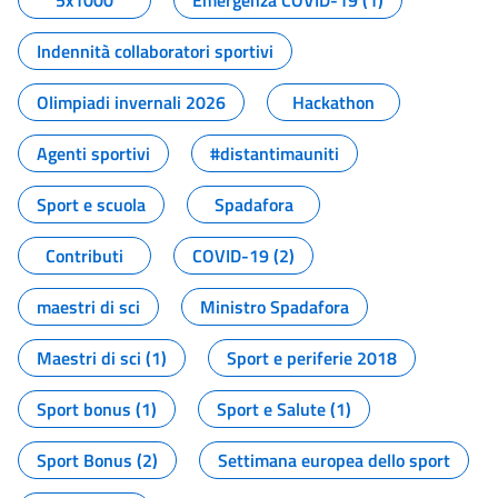
5x1000
Emergenza COVID-19 (1)
Indennità collaboratori sportivi
Olimpiadi invernali 2026
Hackathon
Agenti sportivi
#distantimauniti
Sport e scuola
Spadafora
Contributi
COVID-19 (2)
maestri di sci
Ministro Spadafora
Maestri di sci (1)
Sport e periferie 2018
Sport bonus (1)
Sport e Salute (1)
Sport Bonus (2)
Settimana europea dello sport