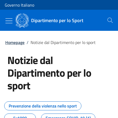
Vai al contenuto
Vai alla navigazione del sito
Governo Italiano
Dipartimento per lo Sport
Cerca
Homepage
/
Notizie dal Dipartimento per lo sport
Notizie dal
Dipartimento per lo
sport
Tutti i contenuti della pagina No
Prevenzione della violenza nello sport