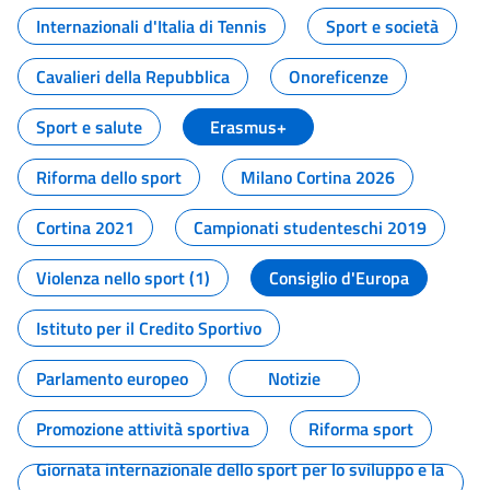
Internazionali d'Italia di Tennis
Sport e società
Cavalieri della Repubblica
Onoreficenze
Sport e salute
Erasmus+
Riforma dello sport
Milano Cortina 2026
Cortina 2021
Campionati studenteschi 2019
Violenza nello sport (1)
Consiglio d'Europa
Istituto per il Credito Sportivo
Parlamento europeo
Notizie
Promozione attività sportiva
Riforma sport
Giornata internazionale dello sport per lo sviluppo e la