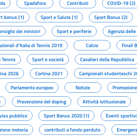
ola
Spadafora
Contributi
COVID-19 (2)
t bonus (1)
Sport e Salute (1)
Sport Bonus (2)
onsiglio dei ministri
Sport e periferie
Agenzia delle
zionali d'Italia di Tennis 2019
Calcio
Finali 
i Tennis
Sport e società
Cavalieri della Repubblica
tina 2026
Cortina 2021
Campionati studenteschi 
Parlamento europeo
Notizie
Promozione 
e
Prevenzione del doping
Attività istituzionale
viso pubblico
Sport Bonus 2020 (1)
Eventi sportivi
zione motoria
contributi a fondo perduto
Emergenz