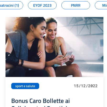
patrocini (1)
EYOF 2023
PNRR
Mi
15/12/2022
sport e salute
Bonus Caro Bollette ai