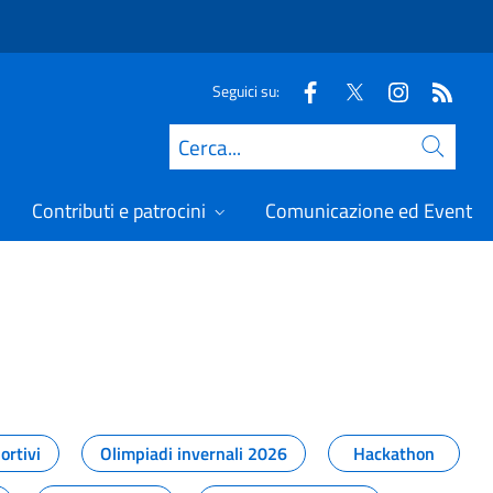
Seguici su:
Cerca
Contributi e patrocini
Comunicazione ed Eventi
t
ortivi
Olimpiadi invernali 2026
Hackathon