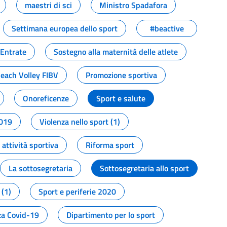
maestri di sci
Ministro Spadafora
Settimana europea dello sport
#beactive
 Entrate
Sostegno alla maternità delle atlete
Beach Volley FIBV
Promozione sportiva
Onoreficenze
Sport e salute
2019
Violenza nello sport (1)
attività sportiva
Riforma sport
La sottosegretaria
Sottosegretaria allo sport
 (1)
Sport e periferie 2020
a Covid-19
Dipartimento per lo sport