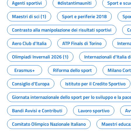
Agenti sportivi
#distantimauniti
Sport e scu
Maestri di sci (1)
Sport e periferie 2018
Spor
Contrasto alla manipolazione dei risultati sportivi
C
Aero Club d'Italia
ATP Finals di Torino
Interna
Olimpiadi Invernali 2026 (1)
Internazionali d'Italia d
Erasmus+
Riforma dello sport
Milano Cor
Consiglio d'Europa
Istituto per il Credito Sportivo
Giornata internazionale dello sport per lo sviluppo e la pac
Bandi Avvisi e Contributi
Lavoro sportivo
Av
Comitato Olimpico Nazionale Italiano
Maestri educa