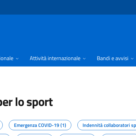
ionale
Attività internazionale
Bandi e avvisi
er lo sport
tizie dal Dipartimento per lo spor
Emergenza COVID-19 (1)
Indennità collaboratori sp