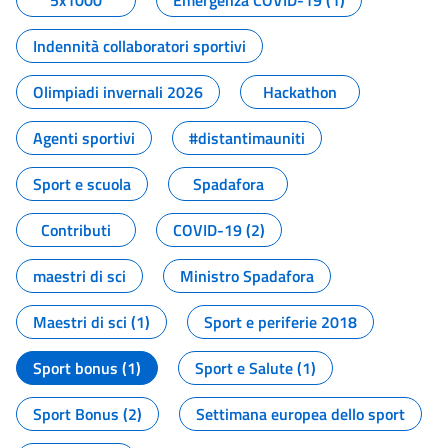
5x1000
Emergenza COVID-19 (1)
Indennità collaboratori sportivi
Olimpiadi invernali 2026
Hackathon
Agenti sportivi
#distantimauniti
Sport e scuola
Spadafora
Contributi
COVID-19 (2)
maestri di sci
Ministro Spadafora
Maestri di sci (1)
Sport e periferie 2018
Sport bonus (1)
Sport e Salute (1)
Sport Bonus (2)
Settimana europea dello sport