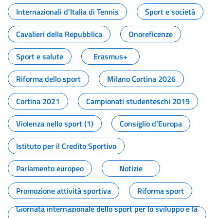
Internazionali d'Italia di Tennis
Sport e società
Cavalieri della Repubblica
Onoreficenze
Sport e salute
Erasmus+
Riforma dello sport
Milano Cortina 2026
Cortina 2021
Campionati studenteschi 2019
Violenza nello sport (1)
Consiglio d'Europa
Istituto per il Credito Sportivo
Parlamento europeo
Notizie
Promozione attività sportiva
Riforma sport
Giornata internazionale dello sport per lo sviluppo e la