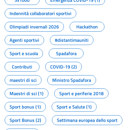
5x1000
Emergenza COVID-19 (1)
Indennità collaboratori sportivi
Olimpiadi invernali 2026
Hackathon
Agenti sportivi
#distantimauniti
Sport e scuola
Spadafora
Contributi
COVID-19 (2)
maestri di sci
Ministro Spadafora
Maestri di sci (1)
Sport e periferie 2018
Sport bonus (1)
Sport e Salute (1)
Sport Bonus (2)
Settimana europea dello sport