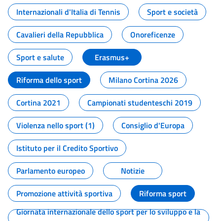
Internazionali d'Italia di Tennis
Sport e società
Cavalieri della Repubblica
Onoreficenze
Sport e salute
Erasmus+
Riforma dello sport
Milano Cortina 2026
Cortina 2021
Campionati studenteschi 2019
Violenza nello sport (1)
Consiglio d'Europa
Istituto per il Credito Sportivo
Parlamento europeo
Notizie
Promozione attività sportiva
Riforma sport
Giornata internazionale dello sport per lo sviluppo e la