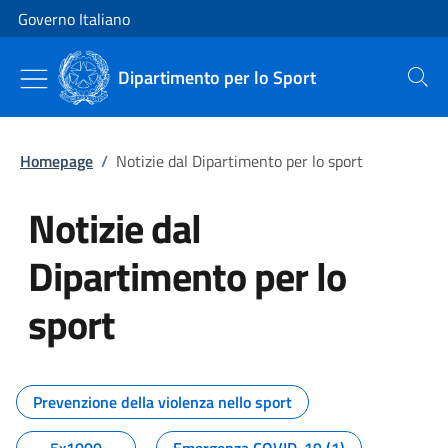
Vai al contenuto
Vai alla navigazione del sito
Governo Italiano
Dipartimento per lo Sport
Cerca
Homepage
/
Notizie dal Dipartimento per lo sport
Notizie dal
Dipartimento per lo
sport
Tutti i contenuti della pagina No
Prevenzione della violenza nello sport