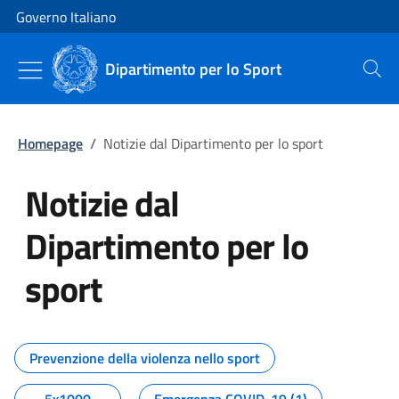
Vai al contenuto
Vai alla navigazione del sito
Governo Italiano
Dipartimento per lo Sport
Cerca
Homepage
/
Notizie dal Dipartimento per lo sport
Notizie dal
Dipartimento per lo
sport
Tutti i contenuti della pagina No
Prevenzione della violenza nello sport