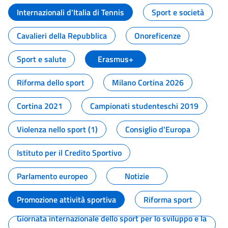
Internazionali d'Italia di Tennis
Sport e società
Cavalieri della Repubblica
Onoreficenze
Sport e salute
Erasmus+
Riforma dello sport
Milano Cortina 2026
Cortina 2021
Campionati studenteschi 2019
Violenza nello sport (1)
Consiglio d'Europa
Istituto per il Credito Sportivo
Parlamento europeo
Notizie
Promozione attività sportiva
Riforma sport
Giornata internazionale dello sport per lo sviluppo e la