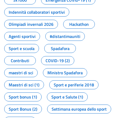
5x1000
Emergenza COVID-19 (1)
Indennità collaboratori sportivi
Olimpiadi invernali 2026
Hackathon
Agenti sportivi
#distantimauniti
Sport e scuola
Spadafora
Contributi
COVID-19 (2)
maestri di sci
Ministro Spadafora
Maestri di sci (1)
Sport e periferie 2018
Sport bonus (1)
Sport e Salute (1)
Sport Bonus (2)
Settimana europea dello sport