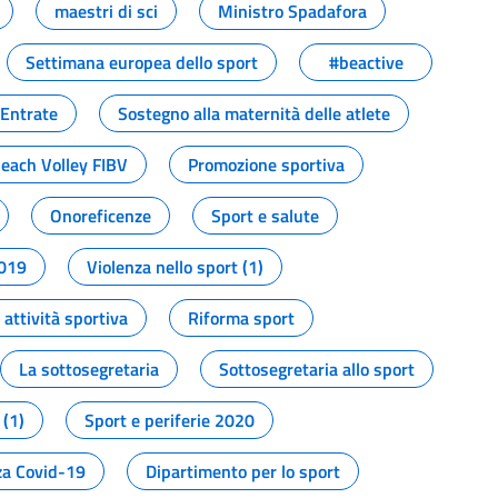
maestri di sci
Ministro Spadafora
Settimana europea dello sport
#beactive
 Entrate
Sostegno alla maternità delle atlete
Beach Volley FIBV
Promozione sportiva
Onoreficenze
Sport e salute
2019
Violenza nello sport (1)
attività sportiva
Riforma sport
La sottosegretaria
Sottosegretaria allo sport
 (1)
Sport e periferie 2020
a Covid-19
Dipartimento per lo sport