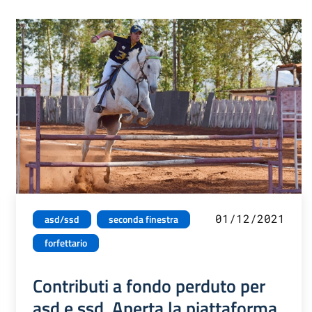
01/12/2021
asd/ssd
seconda finestra
forfettario
Contributi a fondo perduto per
asd e ssd. Aperta la piattaforma