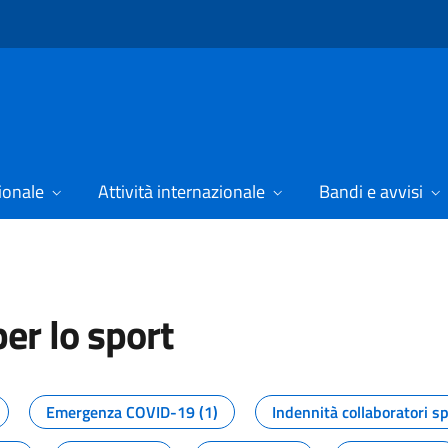
ionale
Attività internazionale
Bandi e avvisi
er lo sport
tizie dal Dipartimento per lo spor
Emergenza COVID-19 (1)
Indennità collaboratori sp