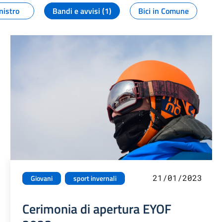
nistro
Bandi e avvisi (1)
Bici in Comune
21/01/2023
Giovani
sport invernali
Cerimonia di apertura EYOF