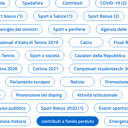
ola
Spadafora
Contributi
COVID-19 (2)
t bonus (1)
Sport e Salute (1)
Sport Bonus (2)
onsiglio dei ministri
Sport e periferie
Agenzia delle
zionali d'Italia di Tennis 2019
Calcio
Finali 
i Tennis
Sport e società
Cavalieri della Repubblica
tina 2026
Cortina 2021
Campionati studenteschi 
Parlamento europeo
Notizie
Promozione 
e
Prevenzione del doping
Attività istituzionale
viso pubblico
Sport Bonus 2020 (1)
Eventi sportivi
zione motoria
contributi a fondo perduto
Emergenz