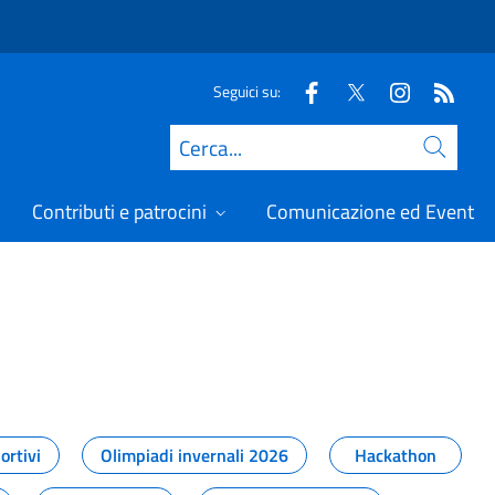
Seguici su:
Cerca
Contributi e patrocini
Comunicazione ed Eventi
t
ortivi
Olimpiadi invernali 2026
Hackathon