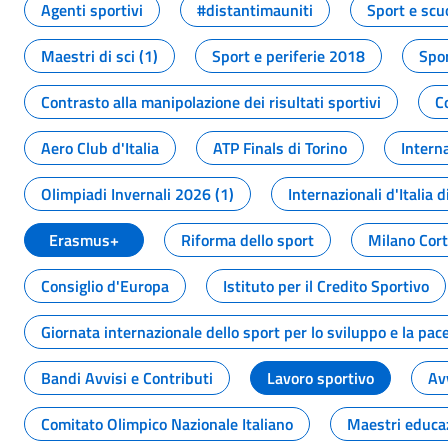
Agenti sportivi
#distantimauniti
Sport e scu
Maestri di sci (1)
Sport e periferie 2018
Spor
Contrasto alla manipolazione dei risultati sportivi
C
Aero Club d'Italia
ATP Finals di Torino
Interna
Olimpiadi Invernali 2026 (1)
Internazionali d'Italia d
Erasmus+
Riforma dello sport
Milano Cor
Consiglio d'Europa
Istituto per il Credito Sportivo
Giornata internazionale dello sport per lo sviluppo e la pac
Bandi Avvisi e Contributi
Lavoro sportivo
Av
Comitato Olimpico Nazionale Italiano
Maestri educa