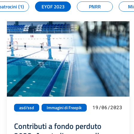
patrocini (1)
EYOF 2023
PNRR
Mi
19/06/2023
asd/ssd
Immagini di Freepik
Contributi a fondo perduto