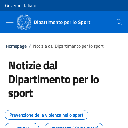
Vai al contenuto
Vai alla navigazione del sito
Governo Italiano
Dipartimento per lo Sport
Cerca
Homepage
/
Notizie dal Dipartimento per lo sport
Notizie dal
Dipartimento per lo
sport
Tutti i contenuti della pagina No
Prevenzione della violenza nello sport