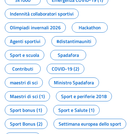
5x1000
Emergenza COVID-19 (1)
Indennità collaboratori sportivi
Olimpiadi invernali 2026
Hackathon
Agenti sportivi
#distantimauniti
Sport e scuola
Spadafora
Contributi
COVID-19 (2)
maestri di sci
Ministro Spadafora
Maestri di sci (1)
Sport e periferie 2018
Sport bonus (1)
Sport e Salute (1)
Sport Bonus (2)
Settimana europea dello sport