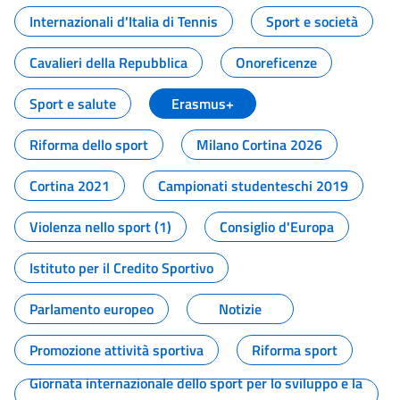
Internazionali d'Italia di Tennis
Sport e società
Cavalieri della Repubblica
Onoreficenze
Sport e salute
Erasmus+
Riforma dello sport
Milano Cortina 2026
Cortina 2021
Campionati studenteschi 2019
Violenza nello sport (1)
Consiglio d'Europa
Istituto per il Credito Sportivo
Parlamento europeo
Notizie
Promozione attività sportiva
Riforma sport
Giornata internazionale dello sport per lo sviluppo e la