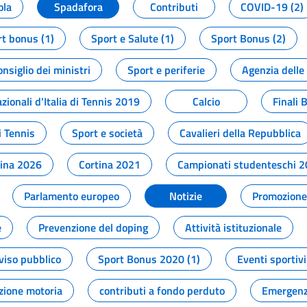
ola
Spadafora
Contributi
COVID-19 (2)
t bonus (1)
Sport e Salute (1)
Sport Bonus (2)
onsiglio dei ministri
Sport e periferie
Agenzia delle
zionali d'Italia di Tennis 2019
Calcio
Finali 
i Tennis
Sport e società
Cavalieri della Repubblica
tina 2026
Cortina 2021
Campionati studenteschi 
Parlamento europeo
Notizie
Promozione 
e
Prevenzione del doping
Attività istituzionale
viso pubblico
Sport Bonus 2020 (1)
Eventi sportivi
zione motoria
contributi a fondo perduto
Emergenz