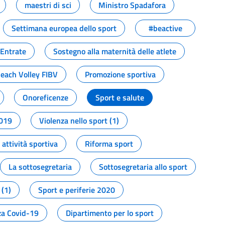
maestri di sci
Ministro Spadafora
Settimana europea dello sport
#beactive
 Entrate
Sostegno alla maternità delle atlete
Beach Volley FIBV
Promozione sportiva
Onoreficenze
Sport e salute
2019
Violenza nello sport (1)
attività sportiva
Riforma sport
La sottosegretaria
Sottosegretaria allo sport
 (1)
Sport e periferie 2020
a Covid-19
Dipartimento per lo sport