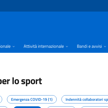
ionale
Attività internazionale
Bandi e avvisi
er lo sport
tizie dal Dipartimento per lo spor
Emergenza COVID-19 (1)
Indennità collaboratori sp