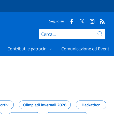
Seguici su:
Cerca
Contributi e patrocini
Comunicazione ed Eventi
t
ortivi
Olimpiadi invernali 2026
Hackathon