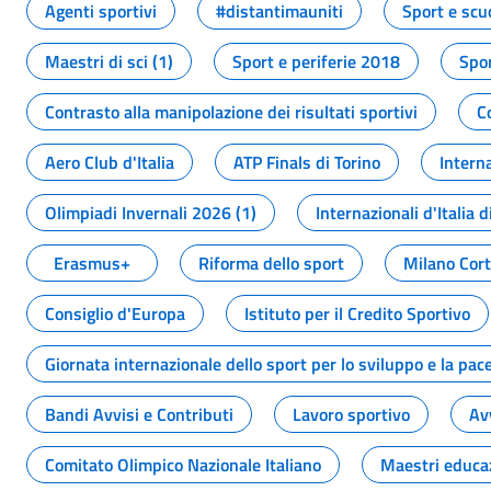
Agenti sportivi
#distantimauniti
Sport e scu
Maestri di sci (1)
Sport e periferie 2018
Spor
Contrasto alla manipolazione dei risultati sportivi
C
Aero Club d'Italia
ATP Finals di Torino
Interna
Olimpiadi Invernali 2026 (1)
Internazionali d'Italia d
Erasmus+
Riforma dello sport
Milano Cor
Consiglio d'Europa
Istituto per il Credito Sportivo
Giornata internazionale dello sport per lo sviluppo e la pac
Bandi Avvisi e Contributi
Lavoro sportivo
Av
Comitato Olimpico Nazionale Italiano
Maestri educa