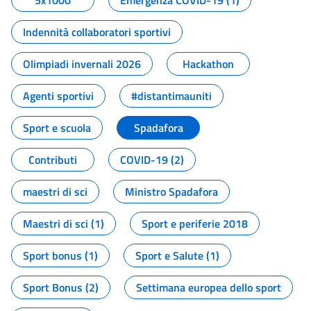
5x1000
Emergenza COVID-19 (1)
Indennità collaboratori sportivi
Olimpiadi invernali 2026
Hackathon
Agenti sportivi
#distantimauniti
Sport e scuola
Spadafora
Contributi
COVID-19 (2)
maestri di sci
Ministro Spadafora
Maestri di sci (1)
Sport e periferie 2018
Sport bonus (1)
Sport e Salute (1)
Sport Bonus (2)
Settimana europea dello sport