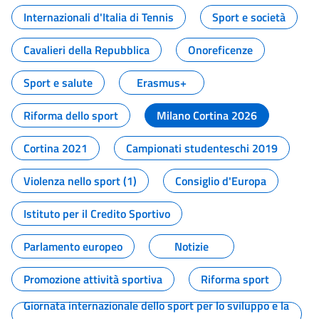
Internazionali d'Italia di Tennis
Sport e società
Cavalieri della Repubblica
Onoreficenze
Sport e salute
Erasmus+
Riforma dello sport
Milano Cortina 2026
Cortina 2021
Campionati studenteschi 2019
Violenza nello sport (1)
Consiglio d'Europa
Istituto per il Credito Sportivo
Parlamento europeo
Notizie
Promozione attività sportiva
Riforma sport
Giornata internazionale dello sport per lo sviluppo e la