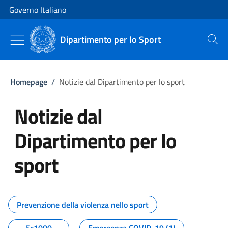
Vai al contenuto
Vai alla navigazione del sito
Governo Italiano
Dipartimento per lo Sport
Cerca
Homepage
/
Notizie dal Dipartimento per lo sport
Notizie dal
Dipartimento per lo
sport
Tutti i contenuti della pagina No
Prevenzione della violenza nello sport