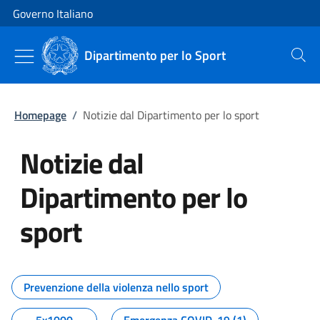
Vai al contenuto
Vai alla navigazione del sito
Governo Italiano
Dipartimento per lo Sport
Cerca
Homepage
/
Notizie dal Dipartimento per lo sport
Notizie dal
Dipartimento per lo
sport
Tutti i contenuti della pagina No
Prevenzione della violenza nello sport