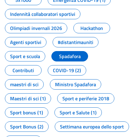
5x1000
Emergenza COVID-19 (1)
Indennità collaboratori sportivi
Olimpiadi invernali 2026
Hackathon
Agenti sportivi
#distantimauniti
Sport e scuola
Spadafora
Contributi
COVID-19 (2)
maestri di sci
Ministro Spadafora
Maestri di sci (1)
Sport e periferie 2018
Sport bonus (1)
Sport e Salute (1)
Sport Bonus (2)
Settimana europea dello sport