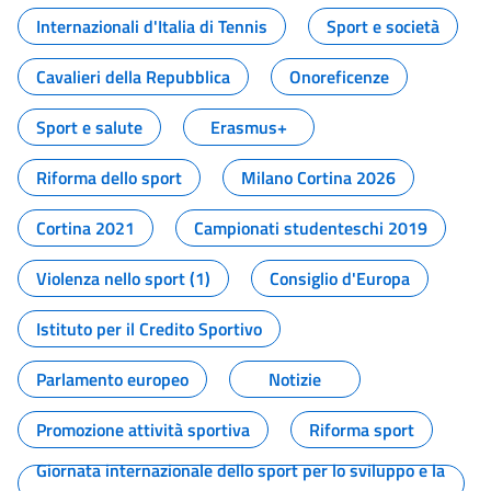
Internazionali d'Italia di Tennis
Sport e società
Cavalieri della Repubblica
Onoreficenze
Sport e salute
Erasmus+
Riforma dello sport
Milano Cortina 2026
Cortina 2021
Campionati studenteschi 2019
Violenza nello sport (1)
Consiglio d'Europa
Istituto per il Credito Sportivo
Parlamento europeo
Notizie
Promozione attività sportiva
Riforma sport
Giornata internazionale dello sport per lo sviluppo e la