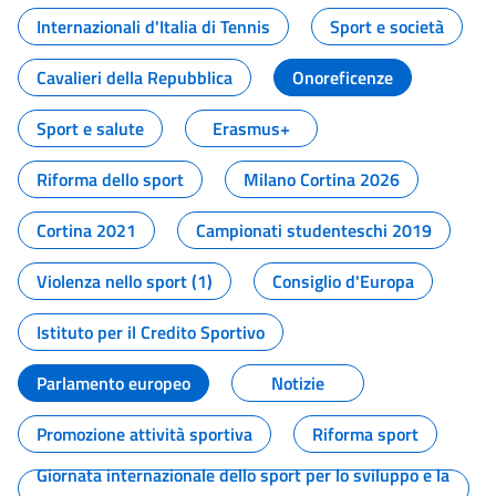
Internazionali d'Italia di Tennis
Sport e società
Cavalieri della Repubblica
Onoreficenze
Sport e salute
Erasmus+
Riforma dello sport
Milano Cortina 2026
Cortina 2021
Campionati studenteschi 2019
Violenza nello sport (1)
Consiglio d'Europa
Istituto per il Credito Sportivo
Parlamento europeo
Notizie
Promozione attività sportiva
Riforma sport
Giornata internazionale dello sport per lo sviluppo e la