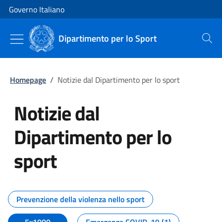
Vai al contenuto
Vai alla navigazione del sito
Governo Italiano
Dipartimento per lo Sport
Cerca
Homepage
/
Notizie dal Dipartimento per lo sport
Notizie dal
Dipartimento per lo
sport
Tutti i contenuti della pagina No
Prevenzione della violenza nello sport