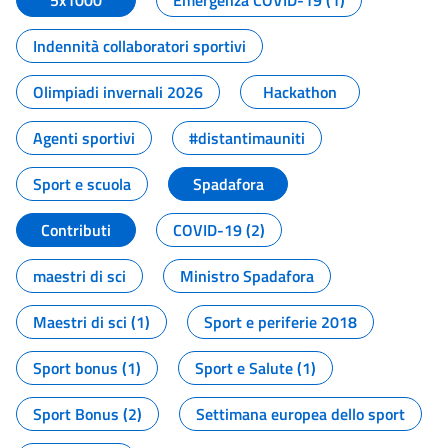
5x1000
Emergenza COVID-19 (1)
Indennità collaboratori sportivi
Olimpiadi invernali 2026
Hackathon
Agenti sportivi
#distantimauniti
Sport e scuola
Spadafora
Contributi
COVID-19 (2)
maestri di sci
Ministro Spadafora
Maestri di sci (1)
Sport e periferie 2018
Sport bonus (1)
Sport e Salute (1)
Sport Bonus (2)
Settimana europea dello sport