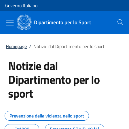
Vai al contenuto
Vai alla navigazione del sito
Governo Italiano
Dipartimento per lo Sport
Cerca
Homepage
/
Notizie dal Dipartimento per lo sport
Notizie dal
Dipartimento per lo
sport
Tutti i contenuti della pagina No
Prevenzione della violenza nello sport