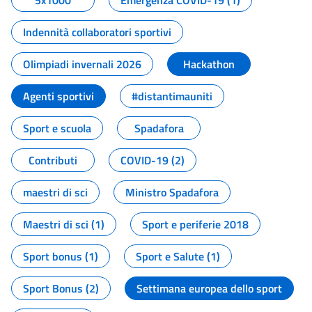
5x1000
Emergenza COVID-19 (1)
Indennità collaboratori sportivi
Olimpiadi invernali 2026
Hackathon
Agenti sportivi
#distantimauniti
Sport e scuola
Spadafora
Contributi
COVID-19 (2)
maestri di sci
Ministro Spadafora
Maestri di sci (1)
Sport e periferie 2018
Sport bonus (1)
Sport e Salute (1)
Sport Bonus (2)
Settimana europea dello sport