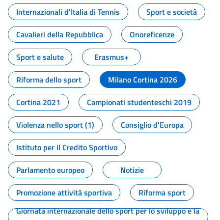
Internazionali d'Italia di Tennis
Sport e società
Cavalieri della Repubblica
Onoreficenze
Sport e salute
Erasmus+
Riforma dello sport
Milano Cortina 2026
Cortina 2021
Campionati studenteschi 2019
Violenza nello sport (1)
Consiglio d'Europa
Istituto per il Credito Sportivo
Parlamento europeo
Notizie
Promozione attività sportiva
Riforma sport
Giornata internazionale dello sport per lo sviluppo e la