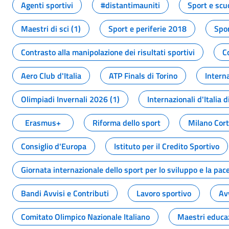
Agenti sportivi
#distantimauniti
Sport e scu
Maestri di sci (1)
Sport e periferie 2018
Spor
Contrasto alla manipolazione dei risultati sportivi
C
Aero Club d'Italia
ATP Finals di Torino
Interna
Olimpiadi Invernali 2026 (1)
Internazionali d'Italia d
Erasmus+
Riforma dello sport
Milano Cor
Consiglio d'Europa
Istituto per il Credito Sportivo
Giornata internazionale dello sport per lo sviluppo e la pac
Bandi Avvisi e Contributi
Lavoro sportivo
Av
Comitato Olimpico Nazionale Italiano
Maestri educa