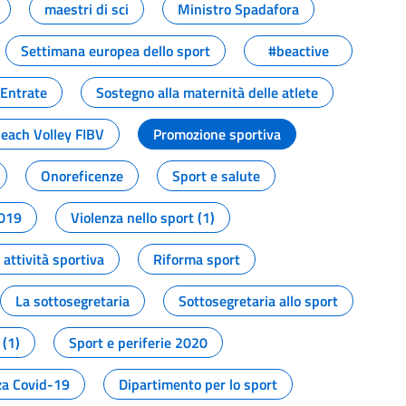
maestri di sci
Ministro Spadafora
Settimana europea dello sport
#beactive
 Entrate
Sostegno alla maternità delle atlete
Beach Volley FIBV
Promozione sportiva
Onoreficenze
Sport e salute
2019
Violenza nello sport (1)
attività sportiva
Riforma sport
La sottosegretaria
Sottosegretaria allo sport
 (1)
Sport e periferie 2020
a Covid-19
Dipartimento per lo sport