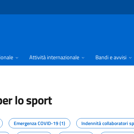
ionale
Attività internazionale
Bandi e avvisi
er lo sport
tizie dal Dipartimento per lo spor
Emergenza COVID-19 (1)
Indennità collaboratori sp