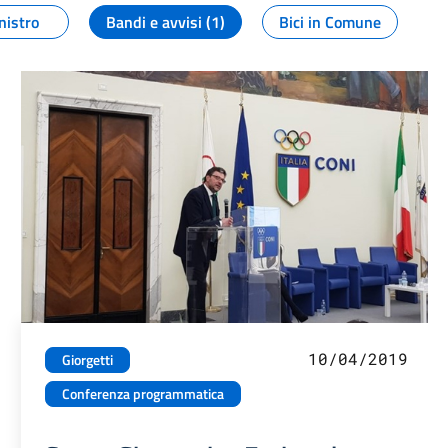
nistro
Bandi e avvisi (1)
Bici in Comune
10/04/2019
Giorgetti
Conferenza programmatica