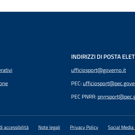
INDIRIZZI DI POSTA EL
rativi
ufficiosport@governo.it
ione
PEC:
ufficiosport@pec.gover
PEC PNRR:
pnrrsport@pec.g
i accessibilità
Note legali
Privacy Policy
Social Media 