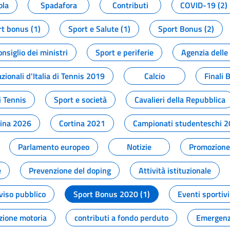
ola
Spadafora
Contributi
COVID-19 (2)
t bonus (1)
Sport e Salute (1)
Sport Bonus (2)
onsiglio dei ministri
Sport e periferie
Agenzia delle
zionali d'Italia di Tennis 2019
Calcio
Finali 
i Tennis
Sport e società
Cavalieri della Repubblica
tina 2026
Cortina 2021
Campionati studenteschi 
Parlamento europeo
Notizie
Promozione 
e
Prevenzione del doping
Attività istituzionale
viso pubblico
Sport Bonus 2020 (1)
Eventi sportivi
zione motoria
contributi a fondo perduto
Emergenz