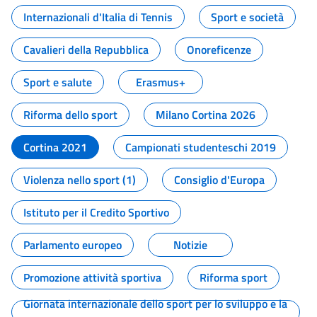
Internazionali d'Italia di Tennis
Sport e società
Cavalieri della Repubblica
Onoreficenze
Sport e salute
Erasmus+
Riforma dello sport
Milano Cortina 2026
Cortina 2021
Campionati studenteschi 2019
Violenza nello sport (1)
Consiglio d'Europa
Istituto per il Credito Sportivo
Parlamento europeo
Notizie
Promozione attività sportiva
Riforma sport
Giornata internazionale dello sport per lo sviluppo e la