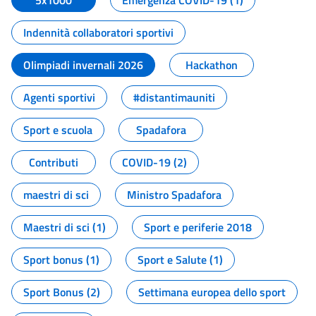
5x1000
Emergenza COVID-19 (1)
Indennità collaboratori sportivi
Olimpiadi invernali 2026
Hackathon
Agenti sportivi
#distantimauniti
Sport e scuola
Spadafora
Contributi
COVID-19 (2)
maestri di sci
Ministro Spadafora
Maestri di sci (1)
Sport e periferie 2018
Sport bonus (1)
Sport e Salute (1)
Sport Bonus (2)
Settimana europea dello sport