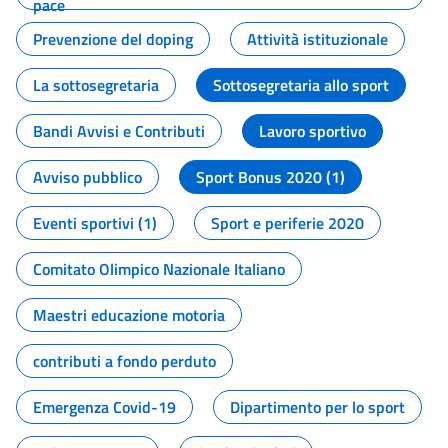
pace
Prevenzione del doping
Attività istituzionale
La sottosegretaria
Sottosegretaria allo sport
Bandi Avvisi e Contributi
Lavoro sportivo
Avviso pubblico
Sport Bonus 2020 (1)
Eventi sportivi (1)
Sport e periferie 2020
Comitato Olimpico Nazionale Italiano
Maestri educazione motoria
contributi a fondo perduto
Emergenza Covid-19
Dipartimento per lo sport