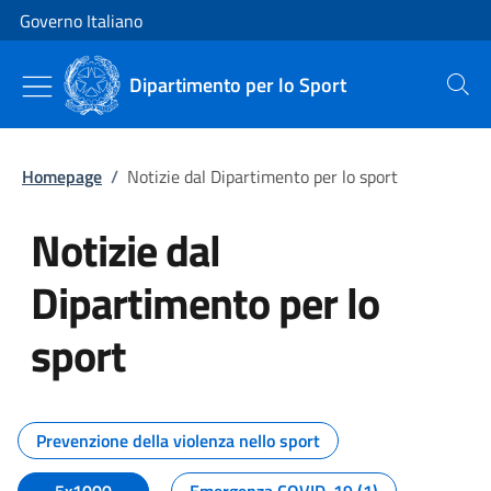
Vai al contenuto
Vai alla navigazione del sito
Governo Italiano
Dipartimento per lo Sport
Cerca
Homepage
/
Notizie dal Dipartimento per lo sport
Notizie dal
Dipartimento per lo
sport
Tutti i contenuti della pagina No
Prevenzione della violenza nello sport