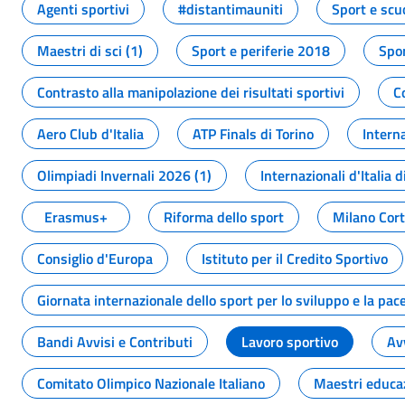
Agenti sportivi
#distantimauniti
Sport e scu
Maestri di sci (1)
Sport e periferie 2018
Spor
Contrasto alla manipolazione dei risultati sportivi
C
Aero Club d'Italia
ATP Finals di Torino
Interna
Olimpiadi Invernali 2026 (1)
Internazionali d'Italia d
Erasmus+
Riforma dello sport
Milano Cor
Consiglio d'Europa
Istituto per il Credito Sportivo
Giornata internazionale dello sport per lo sviluppo e la pac
Bandi Avvisi e Contributi
Lavoro sportivo
Av
Comitato Olimpico Nazionale Italiano
Maestri educa