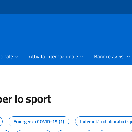
ionale
Attività internazionale
Bandi e avvisi
er lo sport
tizie dal Dipartimento per lo spor
Emergenza COVID-19 (1)
Indennità collaboratori sp