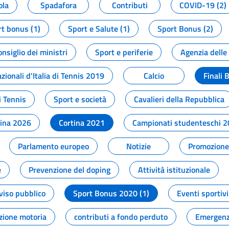
ola
Spadafora
Contributi
COVID-19 (2)
t bonus (1)
Sport e Salute (1)
Sport Bonus (2)
onsiglio dei ministri
Sport e periferie
Agenzia delle
zionali d'Italia di Tennis 2019
Calcio
Finali 
i Tennis
Sport e società
Cavalieri della Repubblica
tina 2026
Cortina 2021
Campionati studenteschi 
Parlamento europeo
Notizie
Promozione 
e
Prevenzione del doping
Attività istituzionale
viso pubblico
Sport Bonus 2020 (1)
Eventi sportivi
zione motoria
contributi a fondo perduto
Emergenz