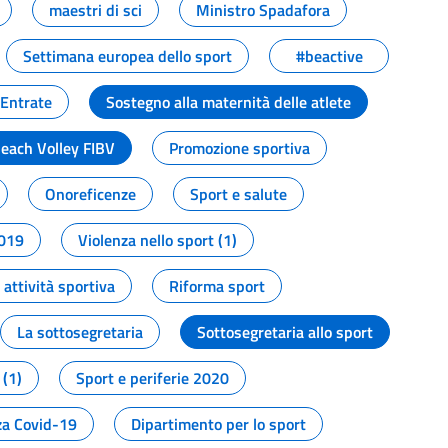
maestri di sci
Ministro Spadafora
Settimana europea dello sport
#beactive
 Entrate
Sostegno alla maternità delle atlete
Beach Volley FIBV
Promozione sportiva
Onoreficenze
Sport e salute
2019
Violenza nello sport (1)
attività sportiva
Riforma sport
La sottosegretaria
Sottosegretaria allo sport
 (1)
Sport e periferie 2020
a Covid-19
Dipartimento per lo sport