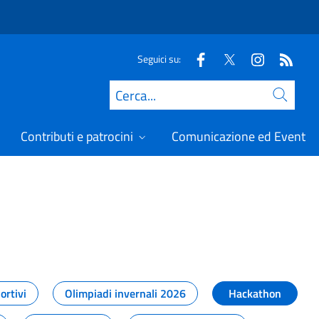
Seguici su:
Cerca
Contributi e patrocini
Comunicazione ed Eventi
t
ortivi
Olimpiadi invernali 2026
Hackathon