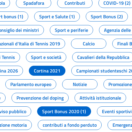
ola
Spadafora
Contributi
COVID-19 (2)
t bonus (1)
Sport e Salute (1)
Sport Bonus (2)
onsiglio dei ministri
Sport e periferie
Agenzia delle
zionali d'Italia di Tennis 2019
Calcio
Finali 
i Tennis
Sport e società
Cavalieri della Repubblica
tina 2026
Cortina 2021
Campionati studenteschi 
Parlamento europeo
Notizie
Promozione 
e
Prevenzione del doping
Attività istituzionale
viso pubblico
Sport Bonus 2020 (1)
Eventi sportivi
zione motoria
contributi a fondo perduto
Emergenz