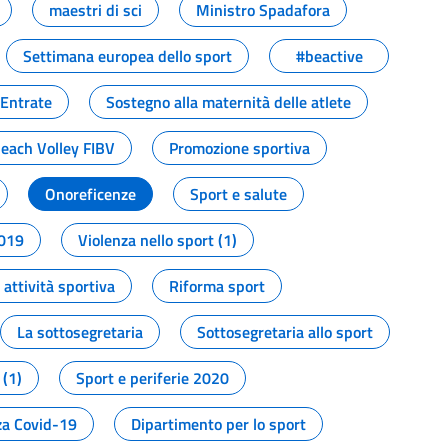
maestri di sci
Ministro Spadafora
Settimana europea dello sport
#beactive
 Entrate
Sostegno alla maternità delle atlete
Beach Volley FIBV
Promozione sportiva
Onoreficenze
Sport e salute
2019
Violenza nello sport (1)
attività sportiva
Riforma sport
La sottosegretaria
Sottosegretaria allo sport
 (1)
Sport e periferie 2020
a Covid-19
Dipartimento per lo sport