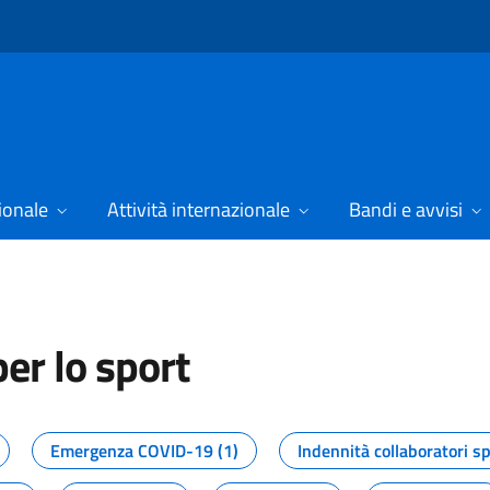
ionale
Attività internazionale
Bandi e avvisi
er lo sport
tizie dal Dipartimento per lo spor
Emergenza COVID-19 (1)
Indennità collaboratori sp