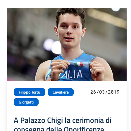
26/03/2019
Filippo Tortu
Cavaliere
Giorgetti
A Palazzo Chigi la cerimonia di
consegna delle Onorificenze,