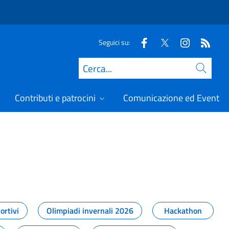
Seguici su:
Cerca
Contributi e patrocini
Comunicazione ed Eventi
t
ortivi
Olimpiadi invernali 2026
Hackathon