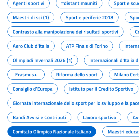
Agenti sportivi
#distantimauniti
Sport e scu
Maestri di sci (1)
Sport e periferie 2018
Spor
Contrasto alla manipolazione dei risultati sportivi
C
Aero Club d'Italia
ATP Finals di Torino
Interna
Olimpiadi Invernali 2026 (1)
Internazionali d'Italia d
Erasmus+
Riforma dello sport
Milano Cor
Consiglio d'Europa
Istituto per il Credito Sportivo
Giornata internazionale dello sport per lo sviluppo e la pac
Bandi Avvisi e Contributi
Lavoro sportivo
Av
Comitato Olimpico Nazionale Italiano
Maestri educa