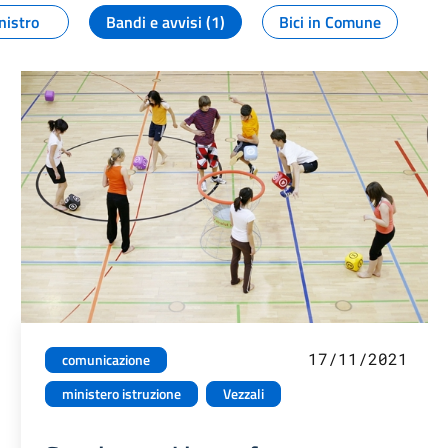
nistro
Bandi e avvisi (1)
Bici in Comune
17/11/2021
comunicazione
ministero istruzione
Vezzali