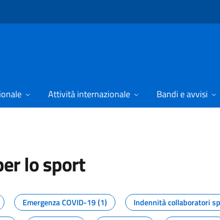
ionale
Attività internazionale
Bandi e avvisi
er lo sport
tizie dal Dipartimento per lo spor
Emergenza COVID-19 (1)
Indennità collaboratori sp