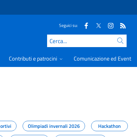
Seguici su:
Cerca
Contributi e patrocini
Comunicazione ed Eventi
t
ortivi
Olimpiadi invernali 2026
Hackathon