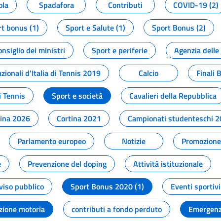
ola
Spadafora
Contributi
COVID-19 (2)
t bonus (1)
Sport e Salute (1)
Sport Bonus (2)
onsiglio dei ministri
Sport e periferie
Agenzia delle
zionali d'Italia di Tennis 2019
Calcio
Finali 
i Tennis
Sport e società
Cavalieri della Repubblica
tina 2026
Cortina 2021
Campionati studenteschi 
Parlamento europeo
Notizie
Promozione 
e
Prevenzione del doping
Attività istituzionale
viso pubblico
Sport Bonus 2020 (1)
Eventi sportivi
zione motoria
contributi a fondo perduto
Emergenz