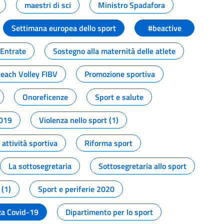
maestri di sci
Ministro Spadafora
Settimana europea dello sport
#beactive
 Entrate
Sostegno alla maternità delle atlete
Beach Volley FIBV
Promozione sportiva
Onoreficenze
Sport e salute
2019
Violenza nello sport (1)
attività sportiva
Riforma sport
La sottosegretaria
Sottosegretaria allo sport
 (1)
Sport e periferie 2020
a Covid-19
Dipartimento per lo sport