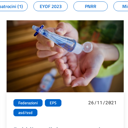
patrocini (1)
EYOF 2023
PNRR
Mi
26/11/2021
Federazioni
EPS
asd/ssd