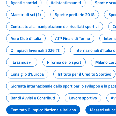
Agenti sportivi
#distantimauniti
Sport e scu
Maestri di sci (1)
Sport e periferie 2018
Spor
Contrasto alla manipolazione dei risultati sportivi
C
Aero Club d'Italia
ATP Finals di Torino
Interna
Olimpiadi Invernali 2026 (1)
Internazionali d'Italia d
Erasmus+
Riforma dello sport
Milano Cor
Consiglio d'Europa
Istituto per il Credito Sportivo
Giornata internazionale dello sport per lo sviluppo e la pac
Bandi Avvisi e Contributi
Lavoro sportivo
Av
Comitato Olimpico Nazionale Italiano
Maestri educa