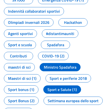
5x1000
Emergenza COVID-19 (1)
Indennità collaboratori sportivi
Olimpiadi invernali 2026
Hackathon
Agenti sportivi
#distantimauniti
Sport e scuola
Spadafora
Contributi
COVID-19 (2)
maestri di sci
Ministro Spadafora
Maestri di sci (1)
Sport e periferie 2018
Sport bonus (1)
Sport e Salute (1)
Sport Bonus (2)
Settimana europea dello sport