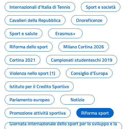
Internazionali d'Italia di Tennis
Sport e società
Cavalieri della Repubblica
Onoreficenze
Sport e salute
Erasmus+
Riforma dello sport
Milano Cortina 2026
Cortina 2021
Campionati studenteschi 2019
Violenza nello sport (1)
Consiglio d'Europa
Istituto per il Credito Sportivo
Parlamento europeo
Notizie
Promozione attività sportiva
Riforma sport
Giornata internazionale dello sport per lo sviluppo e la