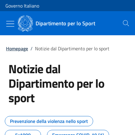
Vai al contenuto
Vai alla navigazione del sito
Governo Italiano
Dipartimento per lo Sport
Cerca
Homepage
/
Notizie dal Dipartimento per lo sport
Notizie dal
Dipartimento per lo
sport
Tutti i contenuti della pagina No
Prevenzione della violenza nello sport