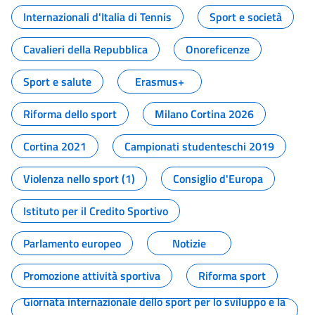
Internazionali d'Italia di Tennis
Sport e società
Cavalieri della Repubblica
Onoreficenze
Sport e salute
Erasmus+
Riforma dello sport
Milano Cortina 2026
Cortina 2021
Campionati studenteschi 2019
Violenza nello sport (1)
Consiglio d'Europa
Istituto per il Credito Sportivo
Parlamento europeo
Notizie
Promozione attività sportiva
Riforma sport
Giornata internazionale dello sport per lo sviluppo e la