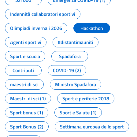
5x1000
Emergenza COVID-19 (1)
Indennità collaboratori sportivi
Olimpiadi invernali 2026
Hackathon
Agenti sportivi
#distantimauniti
Sport e scuola
Spadafora
Contributi
COVID-19 (2)
maestri di sci
Ministro Spadafora
Maestri di sci (1)
Sport e periferie 2018
Sport bonus (1)
Sport e Salute (1)
Sport Bonus (2)
Settimana europea dello sport