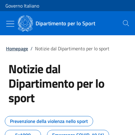
Vai al contenuto
Vai alla navigazione del sito
Governo Italiano
Dipartimento per lo Sport
Cerca
Homepage
/
Notizie dal Dipartimento per lo sport
Notizie dal
Dipartimento per lo
sport
Tutti i contenuti della pagina No
Prevenzione della violenza nello sport