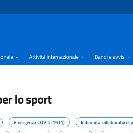
ionale
Attività internazionale
Bandi e avvisi
er lo sport
tizie dal Dipartimento per lo spor
Emergenza COVID-19 (1)
Indennità collaboratori sp