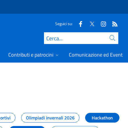
Seguici su:
Cerca
Contributi e patrocini
Comunicazione ed Eventi
t
ortivi
Olimpiadi invernali 2026
Hackathon