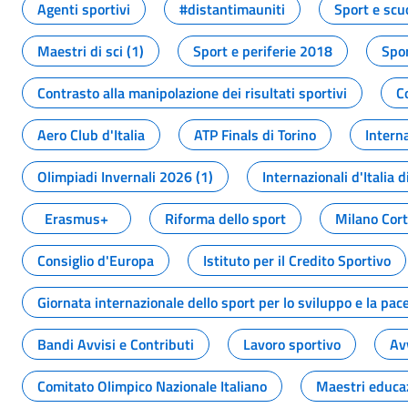
Agenti sportivi
#distantimauniti
Sport e scu
Maestri di sci (1)
Sport e periferie 2018
Spor
Contrasto alla manipolazione dei risultati sportivi
C
Aero Club d'Italia
ATP Finals di Torino
Interna
Olimpiadi Invernali 2026 (1)
Internazionali d'Italia d
Erasmus+
Riforma dello sport
Milano Cor
Consiglio d'Europa
Istituto per il Credito Sportivo
Giornata internazionale dello sport per lo sviluppo e la pac
Bandi Avvisi e Contributi
Lavoro sportivo
Av
Comitato Olimpico Nazionale Italiano
Maestri educa