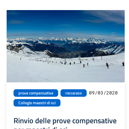
09/03/2020
prove compensative
roccaraso
Collegio maestri di sci
Rinvio delle prove compensative