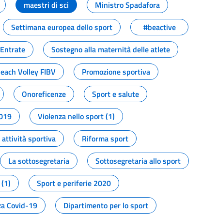
maestri di sci
Ministro Spadafora
Settimana europea dello sport
#beactive
 Entrate
Sostegno alla maternità delle atlete
Beach Volley FIBV
Promozione sportiva
Onoreficenze
Sport e salute
2019
Violenza nello sport (1)
attività sportiva
Riforma sport
La sottosegretaria
Sottosegretaria allo sport
 (1)
Sport e periferie 2020
a Covid-19
Dipartimento per lo sport