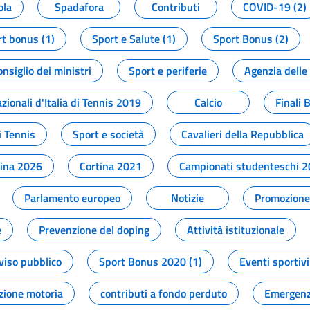
ola
Spadafora
Contributi
COVID-19 (2)
t bonus (1)
Sport e Salute (1)
Sport Bonus (2)
onsiglio dei ministri
Sport e periferie
Agenzia delle
zionali d'Italia di Tennis 2019
Calcio
Finali 
i Tennis
Sport e società
Cavalieri della Repubblica
tina 2026
Cortina 2021
Campionati studenteschi 
Parlamento europeo
Notizie
Promozione 
e
Prevenzione del doping
Attività istituzionale
viso pubblico
Sport Bonus 2020 (1)
Eventi sportivi
zione motoria
contributi a fondo perduto
Emergenz