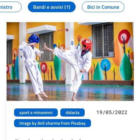
nistro
Bandi e avvisi (1)
Bici in Comune
19/05/2022
sport e minorenni
didacta
Image by Anil sharma from Pixabay