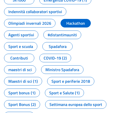
5x1000
Emergenza COVID-19 (1)
Indennità collaboratori sportivi
Olimpiadi invernali 2026
Hackathon
Agenti sportivi
#distantimauniti
Sport e scuola
Spadafora
Contributi
COVID-19 (2)
maestri di sci
Ministro Spadafora
Maestri di sci (1)
Sport e periferie 2018
Sport bonus (1)
Sport e Salute (1)
Sport Bonus (2)
Settimana europea dello sport