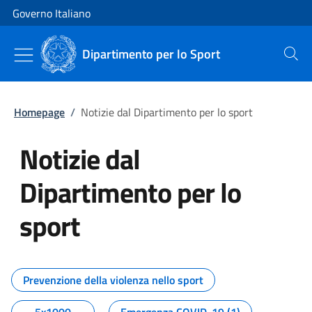
Vai al contenuto
Vai alla navigazione del sito
Governo Italiano
Dipartimento per lo Sport
Cerca
Homepage
/
Notizie dal Dipartimento per lo sport
Notizie dal
Dipartimento per lo
sport
Tutti i contenuti della pagina No
Prevenzione della violenza nello sport