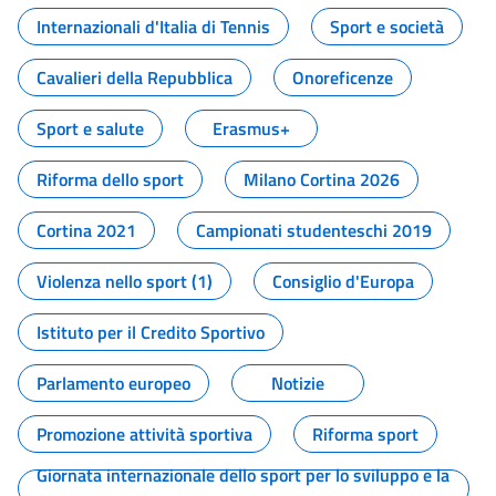
Internazionali d'Italia di Tennis
Sport e società
Cavalieri della Repubblica
Onoreficenze
Sport e salute
Erasmus+
Riforma dello sport
Milano Cortina 2026
Cortina 2021
Campionati studenteschi 2019
Violenza nello sport (1)
Consiglio d'Europa
Istituto per il Credito Sportivo
Parlamento europeo
Notizie
Promozione attività sportiva
Riforma sport
Giornata internazionale dello sport per lo sviluppo e la