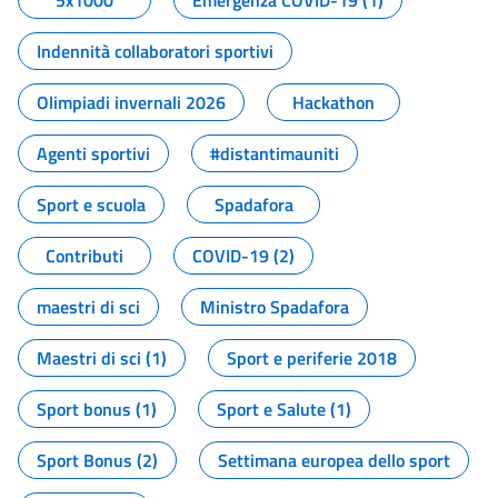
5x1000
Emergenza COVID-19 (1)
Indennità collaboratori sportivi
Olimpiadi invernali 2026
Hackathon
Agenti sportivi
#distantimauniti
Sport e scuola
Spadafora
Contributi
COVID-19 (2)
maestri di sci
Ministro Spadafora
Maestri di sci (1)
Sport e periferie 2018
Sport bonus (1)
Sport e Salute (1)
Sport Bonus (2)
Settimana europea dello sport