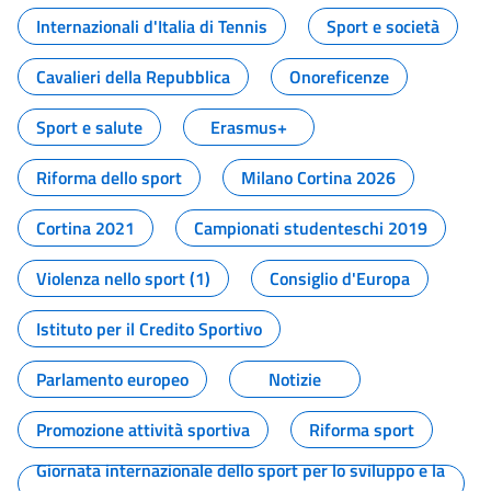
Internazionali d'Italia di Tennis
Sport e società
Cavalieri della Repubblica
Onoreficenze
Sport e salute
Erasmus+
Riforma dello sport
Milano Cortina 2026
Cortina 2021
Campionati studenteschi 2019
Violenza nello sport (1)
Consiglio d'Europa
Istituto per il Credito Sportivo
Parlamento europeo
Notizie
Promozione attività sportiva
Riforma sport
Giornata internazionale dello sport per lo sviluppo e la