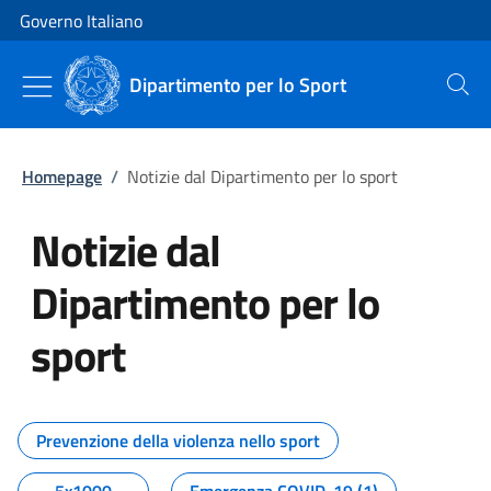
Vai al contenuto
Vai alla navigazione del sito
Governo Italiano
Dipartimento per lo Sport
Cerca
Homepage
/
Notizie dal Dipartimento per lo sport
Notizie dal
Dipartimento per lo
sport
Tutti i contenuti della pagina No
Prevenzione della violenza nello sport