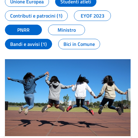
Unione Europea
Studenti atleti
Contributi e patrocini (1)
EYOF 2023
PNRR
Ministro
Bandi e avvisi (1)
Bici in Comune