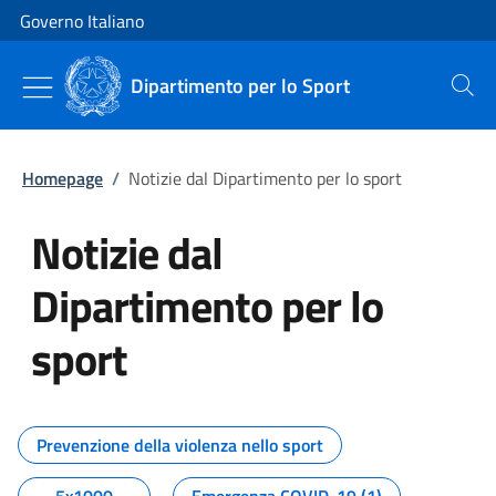
Vai al contenuto
Vai alla navigazione del sito
Governo Italiano
Dipartimento per lo Sport
Cerca
Homepage
/
Notizie dal Dipartimento per lo sport
Notizie dal
Dipartimento per lo
sport
Tutti i contenuti della pagina No
Prevenzione della violenza nello sport