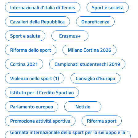
Internazionali d'Italia di Tennis
Sport e società
Cavalieri della Repubblica
Onoreficenze
Sport e salute
Erasmus+
Riforma dello sport
Milano Cortina 2026
Cortina 2021
Campionati studenteschi 2019
Violenza nello sport (1)
Consiglio d'Europa
Istituto per il Credito Sportivo
Parlamento europeo
Notizie
Promozione attività sportiva
Riforma sport
Giornata internazionale dello sport per lo sviluppo e la