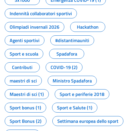
5x1000
Emergenza COVID-19 (1)
Indennità collaboratori sportivi
Olimpiadi invernali 2026
Hackathon
Agenti sportivi
#distantimauniti
Sport e scuola
Spadafora
Contributi
COVID-19 (2)
maestri di sci
Ministro Spadafora
Maestri di sci (1)
Sport e periferie 2018
Sport bonus (1)
Sport e Salute (1)
Sport Bonus (2)
Settimana europea dello sport