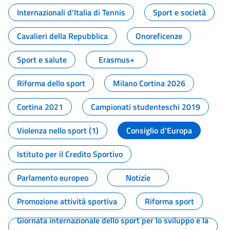
Internazionali d'Italia di Tennis
Sport e società
Cavalieri della Repubblica
Onoreficenze
Sport e salute
Erasmus+
Riforma dello sport
Milano Cortina 2026
Cortina 2021
Campionati studenteschi 2019
Violenza nello sport (1)
Consiglio d'Europa
Istituto per il Credito Sportivo
Parlamento europeo
Notizie
Promozione attività sportiva
Riforma sport
Giornata internazionale dello sport per lo sviluppo e la