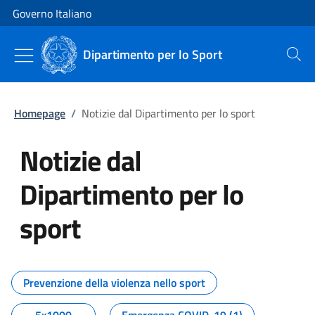
Vai al contenuto
Vai alla navigazione del sito
Governo Italiano
Dipartimento per lo Sport
Cerca
Homepage
/
Notizie dal Dipartimento per lo sport
Notizie dal
Dipartimento per lo
sport
Tutti i contenuti della pagina No
Prevenzione della violenza nello sport