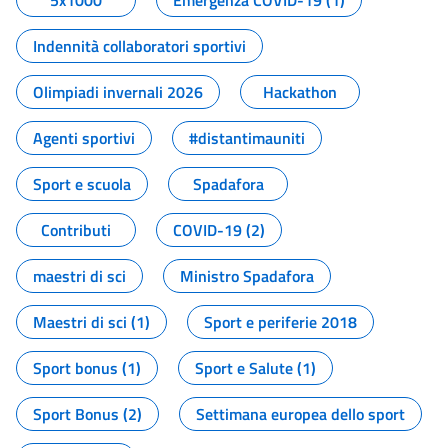
5x1000
Emergenza COVID-19 (1)
Indennità collaboratori sportivi
Olimpiadi invernali 2026
Hackathon
Agenti sportivi
#distantimauniti
Sport e scuola
Spadafora
Contributi
COVID-19 (2)
maestri di sci
Ministro Spadafora
Maestri di sci (1)
Sport e periferie 2018
Sport bonus (1)
Sport e Salute (1)
Sport Bonus (2)
Settimana europea dello sport