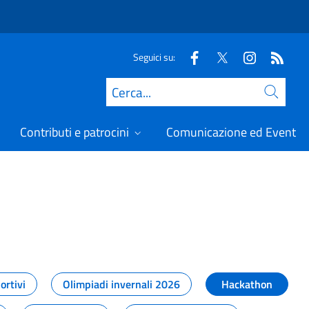
Seguici su:
Cerca
Contributi e patrocini
Comunicazione ed Eventi
t
ortivi
Olimpiadi invernali 2026
Hackathon