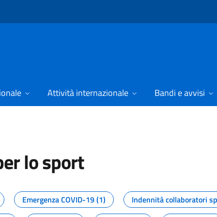
ionale
Attività internazionale
Bandi e avvisi
er lo sport
tizie dal Dipartimento per lo spor
Emergenza COVID-19 (1)
Indennità collaboratori sp