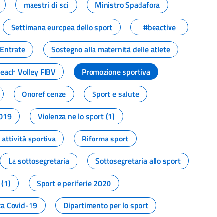
maestri di sci
Ministro Spadafora
Settimana europea dello sport
#beactive
 Entrate
Sostegno alla maternità delle atlete
Beach Volley FIBV
Promozione sportiva
Onoreficenze
Sport e salute
2019
Violenza nello sport (1)
attività sportiva
Riforma sport
La sottosegretaria
Sottosegretaria allo sport
 (1)
Sport e periferie 2020
a Covid-19
Dipartimento per lo sport