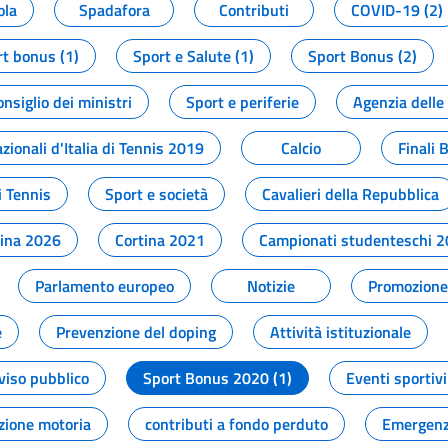
ola
Spadafora
Contributi
COVID-19 (2)
t bonus (1)
Sport e Salute (1)
Sport Bonus (2)
onsiglio dei ministri
Sport e periferie
Agenzia delle
zionali d'Italia di Tennis 2019
Calcio
Finali 
i Tennis
Sport e società
Cavalieri della Repubblica
tina 2026
Cortina 2021
Campionati studenteschi 
Parlamento europeo
Notizie
Promozione 
e
Prevenzione del doping
Attività istituzionale
viso pubblico
Sport Bonus 2020 (1)
Eventi sportivi
zione motoria
contributi a fondo perduto
Emergenz