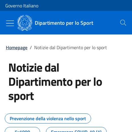
Vai al contenuto
Vai alla navigazione del sito
Governo Italiano
Dipartimento per lo Sport
Cerca
Homepage
/
Notizie dal Dipartimento per lo sport
Notizie dal
Dipartimento per lo
sport
Tutti i contenuti della pagina No
Prevenzione della violenza nello sport