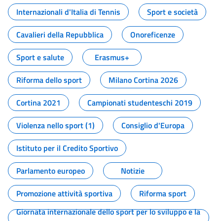
Internazionali d'Italia di Tennis
Sport e società
Cavalieri della Repubblica
Onoreficenze
Sport e salute
Erasmus+
Riforma dello sport
Milano Cortina 2026
Cortina 2021
Campionati studenteschi 2019
Violenza nello sport (1)
Consiglio d'Europa
Istituto per il Credito Sportivo
Parlamento europeo
Notizie
Promozione attività sportiva
Riforma sport
Giornata internazionale dello sport per lo sviluppo e la