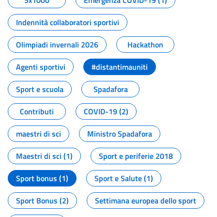
5x1000
Emergenza COVID-19 (1)
Indennità collaboratori sportivi
Olimpiadi invernali 2026
Hackathon
Agenti sportivi
#distantimauniti
Sport e scuola
Spadafora
Contributi
COVID-19 (2)
maestri di sci
Ministro Spadafora
Maestri di sci (1)
Sport e periferie 2018
Sport bonus (1)
Sport e Salute (1)
Sport Bonus (2)
Settimana europea dello sport