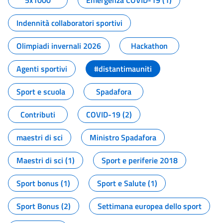
5x1000
Emergenza COVID-19 (1)
Indennità collaboratori sportivi
Olimpiadi invernali 2026
Hackathon
Agenti sportivi
#distantimauniti
Sport e scuola
Spadafora
Contributi
COVID-19 (2)
maestri di sci
Ministro Spadafora
Maestri di sci (1)
Sport e periferie 2018
Sport bonus (1)
Sport e Salute (1)
Sport Bonus (2)
Settimana europea dello sport