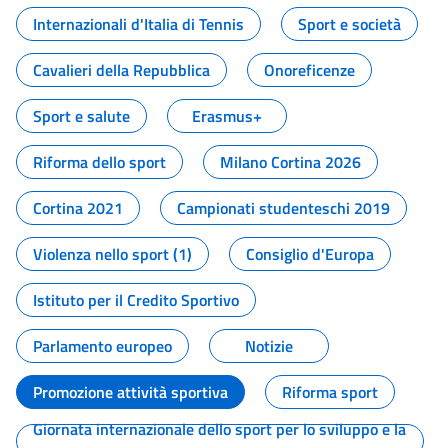
Internazionali d'Italia di Tennis
Sport e società
Cavalieri della Repubblica
Onoreficenze
Sport e salute
Erasmus+
Riforma dello sport
Milano Cortina 2026
Cortina 2021
Campionati studenteschi 2019
Violenza nello sport (1)
Consiglio d'Europa
Istituto per il Credito Sportivo
Parlamento europeo
Notizie
Promozione attività sportiva
Riforma sport
Giornata internazionale dello sport per lo sviluppo e la