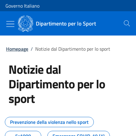
Vai al contenuto
Vai alla navigazione del sito
Governo Italiano
Dipartimento per lo Sport
Cerca
Homepage
/
Notizie dal Dipartimento per lo sport
Notizie dal
Dipartimento per lo
sport
Tutti i contenuti della pagina No
Prevenzione della violenza nello sport