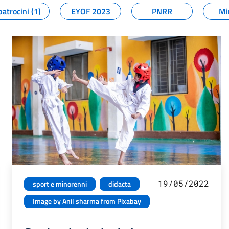
patrocini (1)
EYOF 2023
PNRR
Mi
19/05/2022
sport e minorenni
didacta
Image by Anil sharma from Pixabay