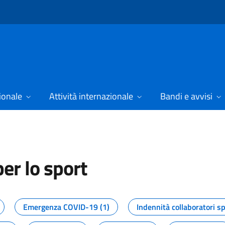
ionale
Attività internazionale
Bandi e avvisi
er lo sport
tizie dal Dipartimento per lo spor
Emergenza COVID-19 (1)
Indennità collaboratori sp