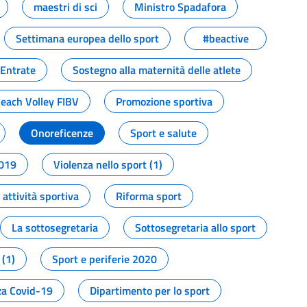
maestri di sci
Ministro Spadafora
Settimana europea dello sport
#beactive
 Entrate
Sostegno alla maternità delle atlete
Beach Volley FIBV
Promozione sportiva
Onoreficenze
Sport e salute
2019
Violenza nello sport (1)
attività sportiva
Riforma sport
La sottosegretaria
Sottosegretaria allo sport
 (1)
Sport e periferie 2020
a Covid-19
Dipartimento per lo sport