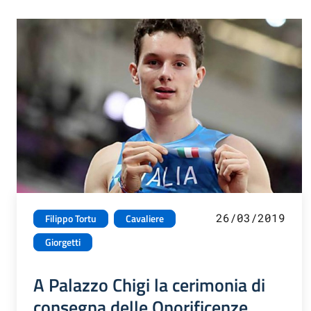
26/03/2019
Filippo Tortu
Cavaliere
Giorgetti
A Palazzo Chigi la cerimonia di
consegna delle Onorificenze,