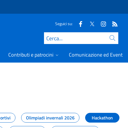
Seguici su:
Cerca
Contributi e patrocini
Comunicazione ed Eventi
t
ortivi
Olimpiadi invernali 2026
Hackathon