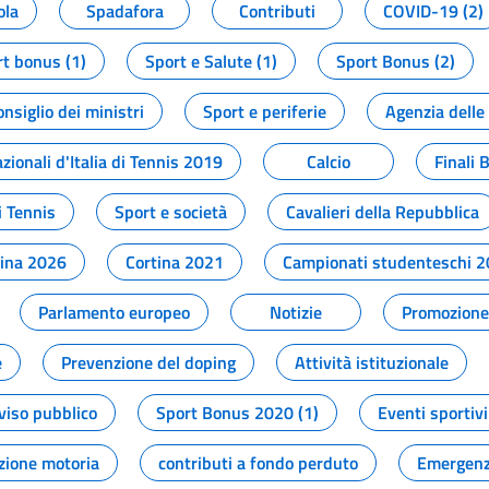
ola
Spadafora
Contributi
COVID-19 (2)
t bonus (1)
Sport e Salute (1)
Sport Bonus (2)
onsiglio dei ministri
Sport e periferie
Agenzia delle
zionali d'Italia di Tennis 2019
Calcio
Finali 
i Tennis
Sport e società
Cavalieri della Repubblica
tina 2026
Cortina 2021
Campionati studenteschi 
Parlamento europeo
Notizie
Promozione 
e
Prevenzione del doping
Attività istituzionale
viso pubblico
Sport Bonus 2020 (1)
Eventi sportivi
zione motoria
contributi a fondo perduto
Emergenz