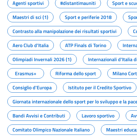
Agenti sportivi
#distantimauniti
Sport e scu
Maestri di sci (1)
Sport e periferie 2018
Spor
Contrasto alla manipolazione dei risultati sportivi
C
Aero Club d'Italia
ATP Finals di Torino
Interna
Olimpiadi Invernali 2026 (1)
Internazionali d'Italia d
Erasmus+
Riforma dello sport
Milano Cor
Consiglio d'Europa
Istituto per il Credito Sportivo
Giornata internazionale dello sport per lo sviluppo e la pac
Bandi Avvisi e Contributi
Lavoro sportivo
Av
Comitato Olimpico Nazionale Italiano
Maestri educa