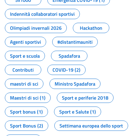
5x1000
Emergenza COVID-19 (1)
Indennità collaboratori sportivi
Olimpiadi invernali 2026
Hackathon
Agenti sportivi
#distantimauniti
Sport e scuola
Spadafora
Contributi
COVID-19 (2)
maestri di sci
Ministro Spadafora
Maestri di sci (1)
Sport e periferie 2018
Sport bonus (1)
Sport e Salute (1)
Sport Bonus (2)
Settimana europea dello sport