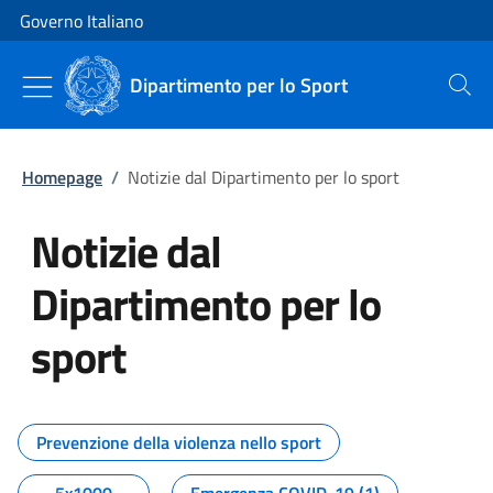
Vai al contenuto
Vai alla navigazione del sito
Governo Italiano
Dipartimento per lo Sport
Cerca
Homepage
/
Notizie dal Dipartimento per lo sport
Notizie dal
Dipartimento per lo
sport
Tutti i contenuti della pagina No
Prevenzione della violenza nello sport