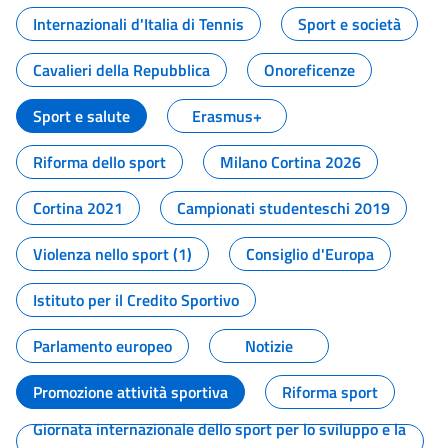
Internazionali d'Italia di Tennis
Sport e società
Cavalieri della Repubblica
Onoreficenze
Sport e salute
Erasmus+
Riforma dello sport
Milano Cortina 2026
Cortina 2021
Campionati studenteschi 2019
Violenza nello sport (1)
Consiglio d'Europa
Istituto per il Credito Sportivo
Parlamento europeo
Notizie
Promozione attività sportiva
Riforma sport
Giornata internazionale dello sport per lo sviluppo e la