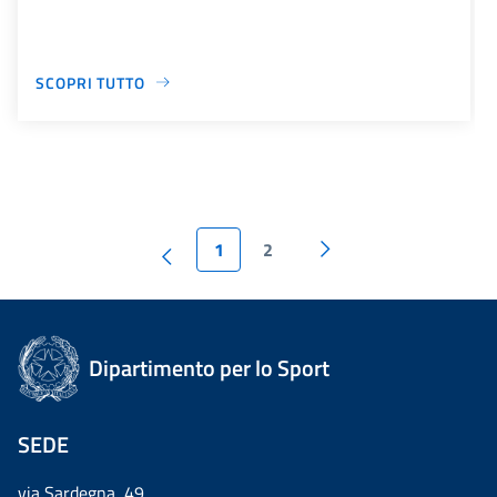
SCOPRI TUTTO
1
2
Dipartimento per lo Sport
SEDE
via Sardegna, 49