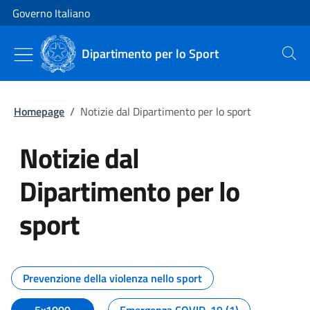
Vai al contenuto
Vai alla navigazione del sito
Governo Italiano
Dipartimento per lo Sport
Cerca
Homepage
/
Notizie dal Dipartimento per lo sport
Notizie dal
Dipartimento per lo
sport
Tutti i contenuti della pagina No
Prevenzione della violenza nello sport