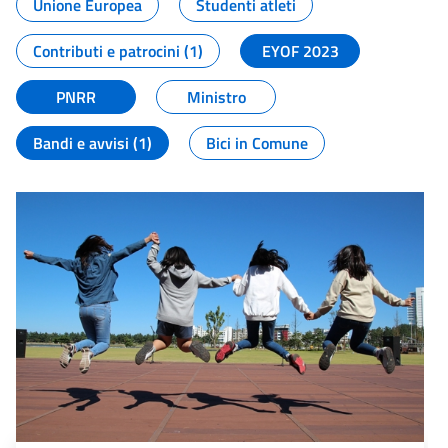
Unione Europea
Studenti atleti
Contributi e patrocini (1)
EYOF 2023
PNRR
Ministro
Bandi e avvisi (1)
Bici in Comune