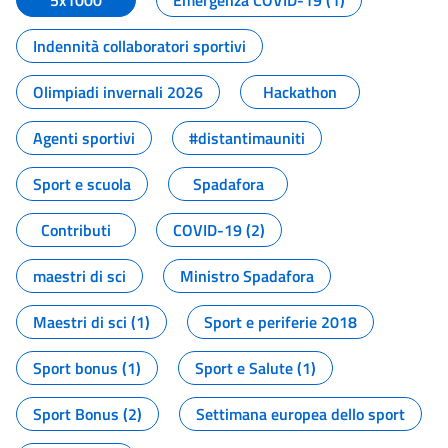
5x1000
Emergenza COVID-19 (1)
Indennità collaboratori sportivi
Olimpiadi invernali 2026
Hackathon
Agenti sportivi
#distantimauniti
Sport e scuola
Spadafora
Contributi
COVID-19 (2)
maestri di sci
Ministro Spadafora
Maestri di sci (1)
Sport e periferie 2018
Sport bonus (1)
Sport e Salute (1)
Sport Bonus (2)
Settimana europea dello sport