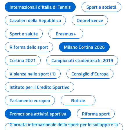
Internazionali d'Italia di Tennis
Sport e società
Cavalieri della Repubblica
Onoreficenze
Sport e salute
Erasmus+
Riforma dello sport
Milano Cortina 2026
Cortina 2021
Campionati studenteschi 2019
Violenza nello sport (1)
Consiglio d'Europa
Istituto per il Credito Sportivo
Parlamento europeo
Notizie
Promozione attività sportiva
Riforma sport
Giornata internazionale dello sport per lo sviluppo e la