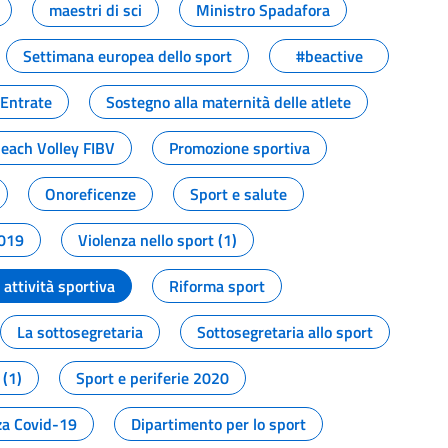
maestri di sci
Ministro Spadafora
Settimana europea dello sport
#beactive
 Entrate
Sostegno alla maternità delle atlete
Beach Volley FIBV
Promozione sportiva
Onoreficenze
Sport e salute
2019
Violenza nello sport (1)
attività sportiva
Riforma sport
La sottosegretaria
Sottosegretaria allo sport
 (1)
Sport e periferie 2020
a Covid-19
Dipartimento per lo sport