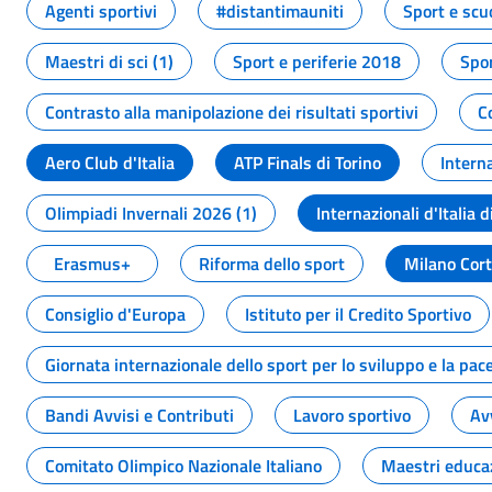
Agenti sportivi
#distantimauniti
Sport e scu
Maestri di sci (1)
Sport e periferie 2018
Spor
Contrasto alla manipolazione dei risultati sportivi
C
Aero Club d'Italia
ATP Finals di Torino
Interna
Olimpiadi Invernali 2026 (1)
Internazionali d'Italia d
Erasmus+
Riforma dello sport
Milano Cor
Consiglio d'Europa
Istituto per il Credito Sportivo
Giornata internazionale dello sport per lo sviluppo e la pac
Bandi Avvisi e Contributi
Lavoro sportivo
Av
Comitato Olimpico Nazionale Italiano
Maestri educa