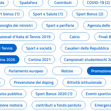
ola
Spadafora
Contributi
COVID-19 (2)
t bonus (1)
Sport e Salute (1)
Sport Bonus (2)
onsiglio dei ministri
Sport e periferie
Agenzia delle
zionali d'Italia di Tennis 2019
Calcio
Finali 
i Tennis
Sport e società
Cavalieri della Repubblica
tina 2026
Cortina 2021
Campionati studenteschi 
Parlamento europeo
Notizie
Promozione 
e
Prevenzione del doping
Attività istituzionale
viso pubblico
Sport Bonus 2020 (1)
Eventi sportivi
zione motoria
contributi a fondo perduto
Emergenz