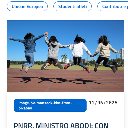
Unione Europea
Studenti atleti
Contributi e 
11/06/2025
image-by-manseok-kim-from-
pixabay
PNRR, MINISTRO ABODI: CON