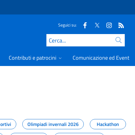
Seguici su:
Cerca
Contributi e patrocini
Comunicazione ed Eventi
t
ortivi
Olimpiadi invernali 2026
Hackathon