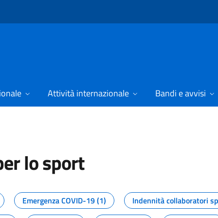
ionale
Attività internazionale
Bandi e avvisi
er lo sport
tizie dal Dipartimento per lo spor
Emergenza COVID-19 (1)
Indennità collaboratori sp