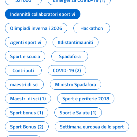
5x1000
Emergenza COVID-19 (1)
Indennità collaboratori sportivi
Olimpiadi invernali 2026
Hackathon
Agenti sportivi
#distantimauniti
Sport e scuola
Spadafora
Contributi
COVID-19 (2)
maestri di sci
Ministro Spadafora
Maestri di sci (1)
Sport e periferie 2018
Sport bonus (1)
Sport e Salute (1)
Sport Bonus (2)
Settimana europea dello sport