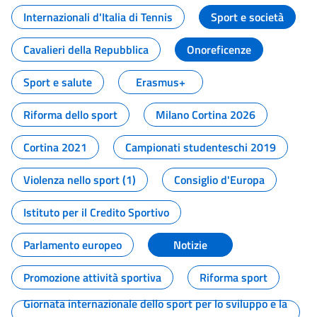
Internazionali d'Italia di Tennis
Sport e società
Cavalieri della Repubblica
Onoreficenze
Sport e salute
Erasmus+
Riforma dello sport
Milano Cortina 2026
Cortina 2021
Campionati studenteschi 2019
Violenza nello sport (1)
Consiglio d'Europa
Istituto per il Credito Sportivo
Parlamento europeo
Notizie
Promozione attività sportiva
Riforma sport
Giornata internazionale dello sport per lo sviluppo e la