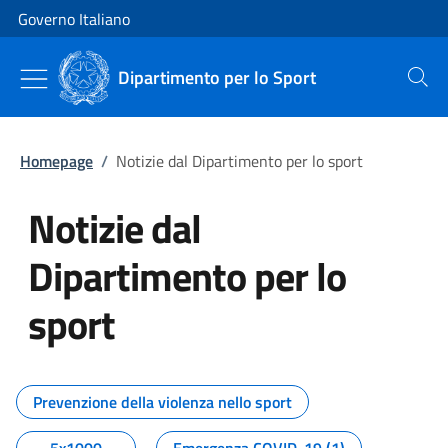
Vai al contenuto
Vai alla navigazione del sito
Governo Italiano
Dipartimento per lo Sport
Cerca
Homepage
/
Notizie dal Dipartimento per lo sport
Notizie dal
Dipartimento per lo
sport
Tutti i contenuti della pagina No
Prevenzione della violenza nello sport