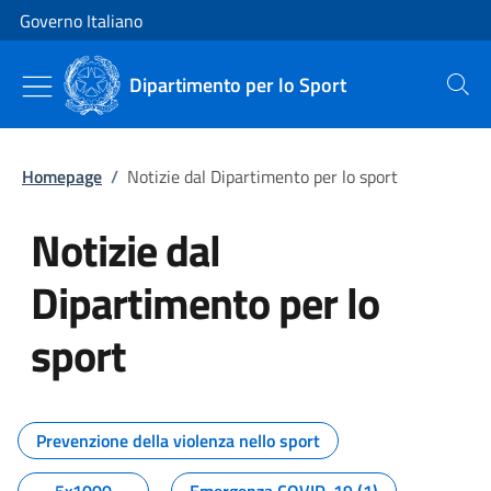
Vai al contenuto
Vai alla navigazione del sito
Governo Italiano
Dipartimento per lo Sport
Cerca
Homepage
/
Notizie dal Dipartimento per lo sport
Notizie dal
Dipartimento per lo
sport
Tutti i contenuti della pagina No
Prevenzione della violenza nello sport