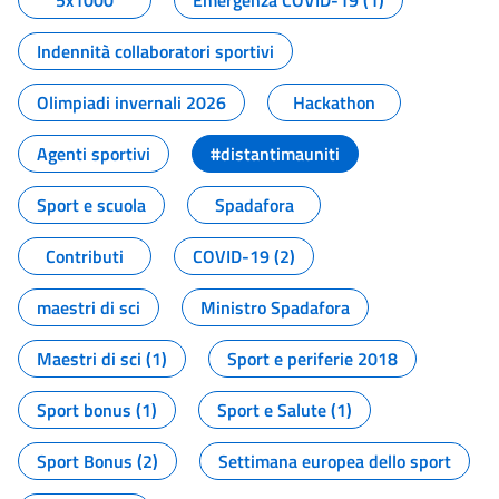
5x1000
Emergenza COVID-19 (1)
Indennità collaboratori sportivi
Olimpiadi invernali 2026
Hackathon
Agenti sportivi
#distantimauniti
Sport e scuola
Spadafora
Contributi
COVID-19 (2)
maestri di sci
Ministro Spadafora
Maestri di sci (1)
Sport e periferie 2018
Sport bonus (1)
Sport e Salute (1)
Sport Bonus (2)
Settimana europea dello sport