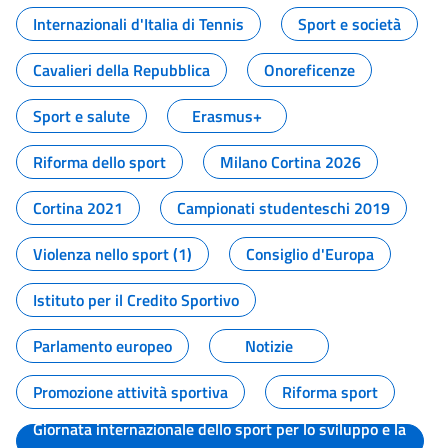
Internazionali d'Italia di Tennis
Sport e società
Cavalieri della Repubblica
Onoreficenze
Sport e salute
Erasmus+
Riforma dello sport
Milano Cortina 2026
Cortina 2021
Campionati studenteschi 2019
Violenza nello sport (1)
Consiglio d'Europa
Istituto per il Credito Sportivo
Parlamento europeo
Notizie
Promozione attività sportiva
Riforma sport
Giornata internazionale dello sport per lo sviluppo e la