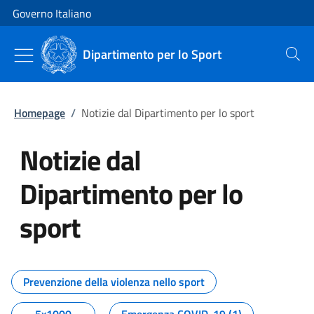
Vai al contenuto
Vai alla navigazione del sito
Governo Italiano
Dipartimento per lo Sport
Cerca
Homepage
/
Notizie dal Dipartimento per lo sport
Notizie dal
Dipartimento per lo
sport
Tutti i contenuti della pagina No
Prevenzione della violenza nello sport