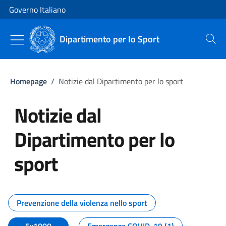
Vai al contenuto
Vai alla navigazione del sito
Governo Italiano
Dipartimento per lo Sport
Cerca
Homepage
/
Notizie dal Dipartimento per lo sport
Notizie dal
Dipartimento per lo
sport
Tutti i contenuti della pagina No
Prevenzione della violenza nello sport