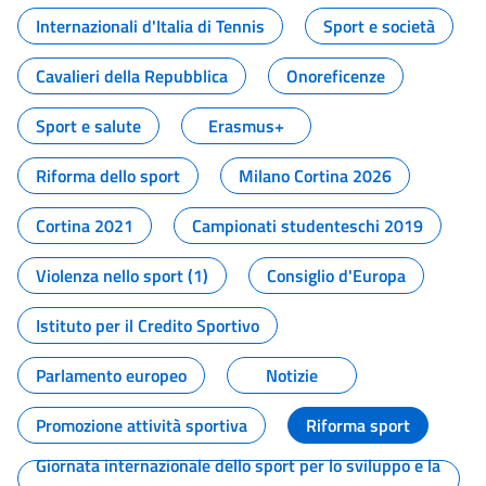
Internazionali d'Italia di Tennis
Sport e società
Cavalieri della Repubblica
Onoreficenze
Sport e salute
Erasmus+
Riforma dello sport
Milano Cortina 2026
Cortina 2021
Campionati studenteschi 2019
Violenza nello sport (1)
Consiglio d'Europa
Istituto per il Credito Sportivo
Parlamento europeo
Notizie
Promozione attività sportiva
Riforma sport
Giornata internazionale dello sport per lo sviluppo e la