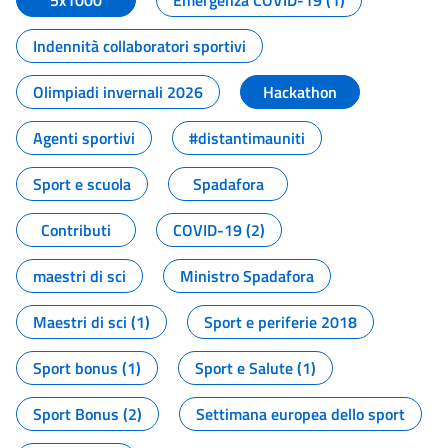
5x1000
Emergenza COVID-19 (1)
Indennità collaboratori sportivi
Olimpiadi invernali 2026
Hackathon
Agenti sportivi
#distantimauniti
Sport e scuola
Spadafora
Contributi
COVID-19 (2)
maestri di sci
Ministro Spadafora
Maestri di sci (1)
Sport e periferie 2018
Sport bonus (1)
Sport e Salute (1)
Sport Bonus (2)
Settimana europea dello sport