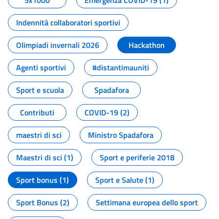
5x1000
Emergenza COVID-19 (1)
Indennità collaboratori sportivi
Olimpiadi invernali 2026
Hackathon
Agenti sportivi
#distantimauniti
Sport e scuola
Spadafora
Contributi
COVID-19 (2)
maestri di sci
Ministro Spadafora
Maestri di sci (1)
Sport e periferie 2018
Sport bonus (1)
Sport e Salute (1)
Sport Bonus (2)
Settimana europea dello sport