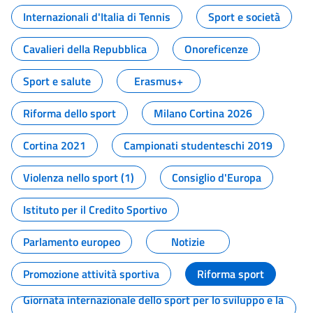
Internazionali d'Italia di Tennis
Sport e società
Cavalieri della Repubblica
Onoreficenze
Sport e salute
Erasmus+
Riforma dello sport
Milano Cortina 2026
Cortina 2021
Campionati studenteschi 2019
Violenza nello sport (1)
Consiglio d'Europa
Istituto per il Credito Sportivo
Parlamento europeo
Notizie
Promozione attività sportiva
Riforma sport
Giornata internazionale dello sport per lo sviluppo e la