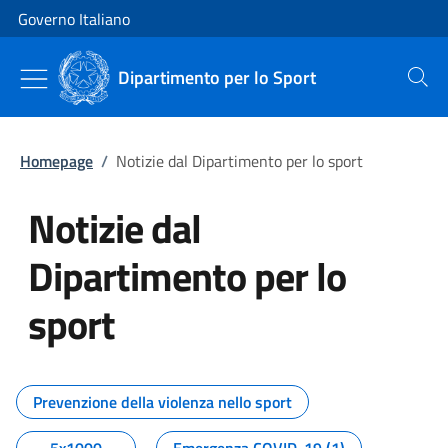
Vai al contenuto
Vai alla navigazione del sito
Governo Italiano
Dipartimento per lo Sport
Cerca
Homepage
/
Notizie dal Dipartimento per lo sport
Notizie dal
Dipartimento per lo
sport
Tutti i contenuti della pagina No
Prevenzione della violenza nello sport